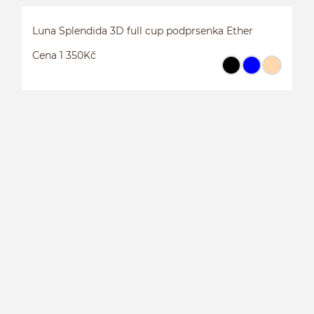
Luna Splendida 3D full cup podprsenka Ether
Cena 1 350Kč
L
E