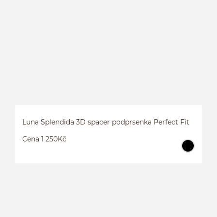
3
Luna Splendida 3D spacer podprsenka Perfect Fit
Cena 1 250Kč