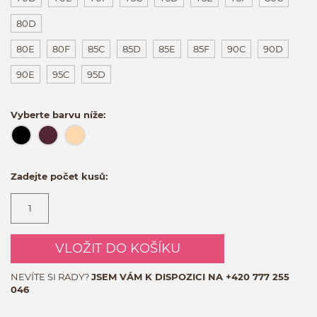
80D
80E
80F
85C
85D
85E
85F
90C
90D
90E
95C
95D
Vyberte barvu níže:
Zadejte počet kusů:
VLOŽIT DO KOŠÍKU
NEVÍTE SI RADY?
JSEM VÁM K DISPOZICI NA
+420 777 255
046