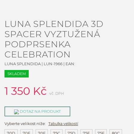
LUNA SPLENDIDA 3D
SPACER VYZTUŽENÁ
PODPRSENKA
CELEBRATION
LUNA SPLENDIDA
|
LUN-1966
| EAN:
SKLADEM
1 350
Kč
vč. DPH
DOTAZ NA PRODUKT
Vyberte velikost níže:
Tabulka velikostí
70D
70E
70F
75C
75D
75E
75F
80C