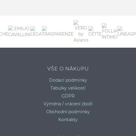
3
C
VŠE O NÁKUPU
Dodací podmínky
Tabulky velikostí
GDPR
Výměna / vrácení zboží
Obchodní podmínky
Kontakty