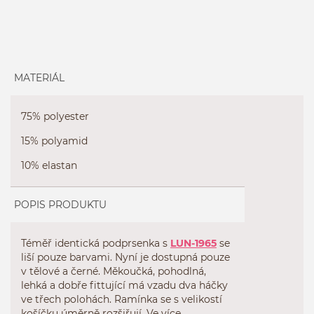
MATERIÁL
75% polyester
15% polyamid
10% elastan
POPIS PRODUKTU
Téměř identická podprsenka s
LUN-1965
se
liší pouze barvami. Nyní je dostupná pouze
v tělové a černé. Měkoučká, pohodlná,
lehká a dobře fittující má vzadu dva háčky
ve třech polohách. Ramínka se s velikostí
košíčku úměrně rozšiřují. Ve více