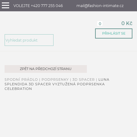
VOLEJTE +420 777 255 046
mail@fashion-intimate.cz
0 Kč
0
PŘIHLÁSIT SE
ZPĚT NA PŘEDCHOZÍ STRANU
SPODNÍ PRÁDLO |
PODPRSENKY |
3D SPACER |
LUNA
SPLENDIDA 3D SPACER VYZTUŽENÁ PODPRSENKA
CELEBRATION