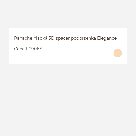
Panache hladká 3D spacer podprsenka Elegance
Cena 1 690Kč
P
E