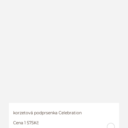
K
korzetová podprsenka Celebration
Cena 1 575Kč