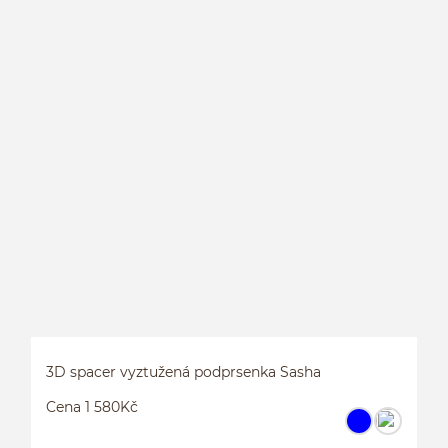
P
3D spacer vyztužená podprsenka Sasha
Cena 1 580Kč