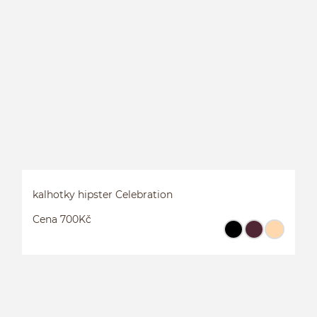
L
C
kalhotky hipster Celebration
Cena 700Kč