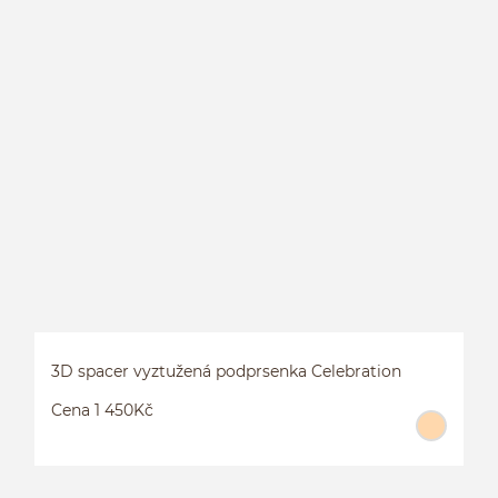
L
P
3D spacer vyztužená podprsenka Celebration
Cena 1 450Kč