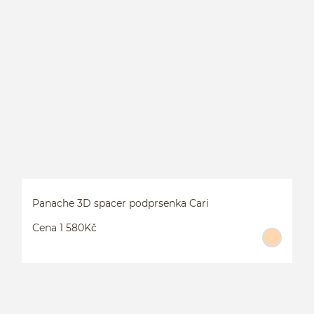
3
Panache 3D spacer podprsenka Cari
Cena 1 580Kč