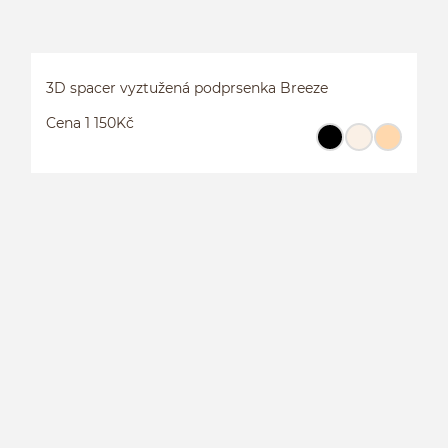
3D spacer vyztužená podprsenka Breeze
Cena 1 150Kč
3