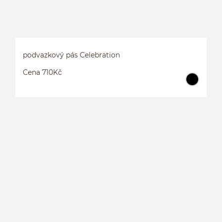
podvazkový pás Celebration
Cena 710Kč
P