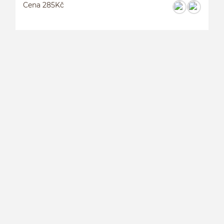
Cena 285Kč
M