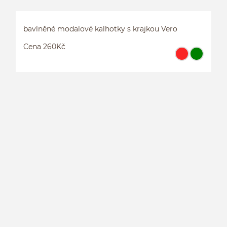
bavlněné modalové kalhotky s krajkou Vero
Cena 260Kč
B
V