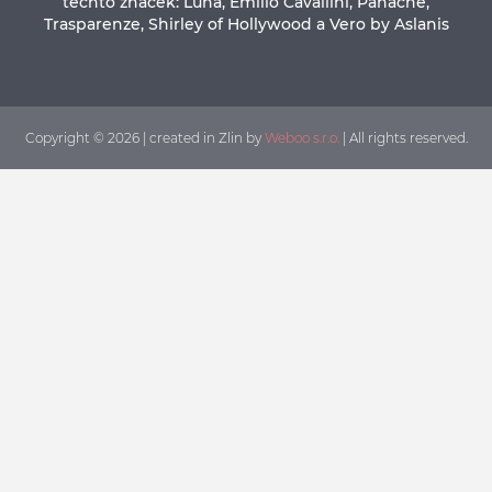
těchto značek: Luna, Emilio Cavallini, Panache,
Trasparenze, Shirley of Hollywood a Vero by Aslanis
Copyright © 2026 | created in Zlin by
Weboo s.r.o.
| All rights reserved.