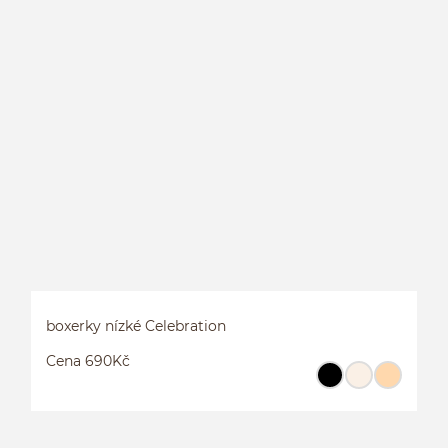
K
boxerky nízké Celebration
Cena 690Kč