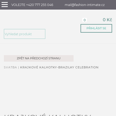
VOLEJTE +420 777 255 046
mail@fashion-intimate.cz
0 Kč
0
PŘIHLÁSIT SE
ZPĚT NA PŘEDCHOZÍ STRANU
SVATBA |
KRAJKOVÉ KALHOTKY-BRAZILKY CELEBRATION