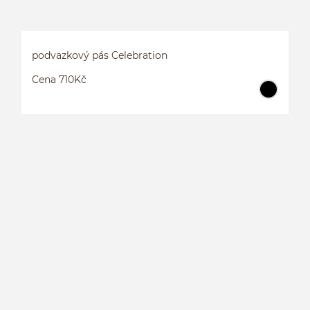
podvazkový pás Celebration
Cena 710Kč
P