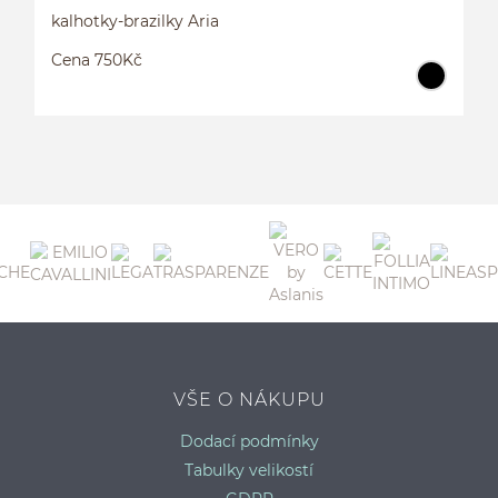
kalhotky-brazilky Aria
Cena 750Kč
K
VŠE O NÁKUPU
Dodací podmínky
Tabulky velikostí