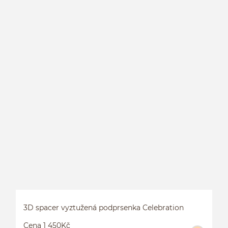
B
3D spacer vyztužená podprsenka Celebration
Cena 1 450Kč