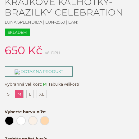
KRAJKOVÉ KALHOTKY-
BRAZILKY CELEBRATION
LUNA SPLENDIDA
|
LUN-2959
| EAN:
SKLADEM
650
Kč
vč. DPH
DOTAZ NA PRODUKT
Vybranná velikost:
M
Tabulka velikostí
S
M
L
XL
Vyberte barvu níže:
Zadejte počet kusů: