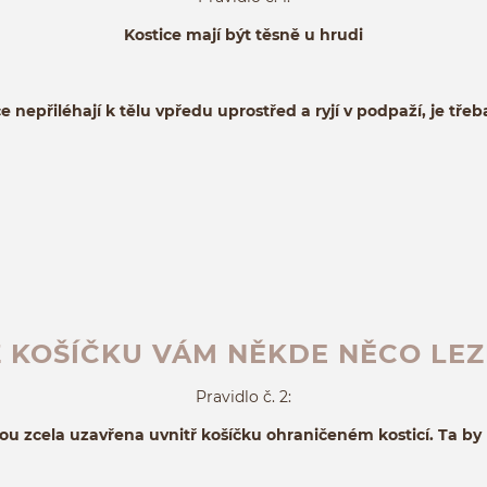
Kostice mají být těsně u hrudi
ce nepřiléhají k tělu vpředu uprostřed a ryjí v podpaží, je třeb
Z KOŠÍČKU VÁM NĚKDE NĚCO LEZ
Pravidlo č. 2:
sou zcela uzavřena uvnitř košíčku ohraničeném kosticí. Ta by