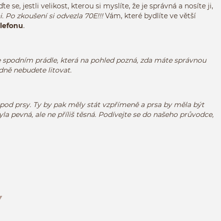
ďte se
, jestli velikost, kterou si myslíte, že je správná a nosíte ji,
. Po zkoušení si odvezla 70E!!!
Vám, které bydlíte ve větší
elefonu
.
 ve spodním prádle, která na pohled pozná, zda máte správnou
dně nebudete litovat.
pod prsy
.
Ty by pak měly
stát
vzpřímeně
a
prsa
by měla být
yla
pevná
,
ale ne
příliš těsná
.
Podívejte se do našeho
průvodce,
Y