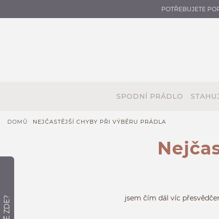
POTŘEBUJETE PO
SPODNÍ PRÁDLO
STAHUJ
DOMŮ
NEJČASTĚJŠÍ CHYBY PŘI VÝBĚRU PRÁDLA
Nejčas
jsem čím dál víc přesvědčen