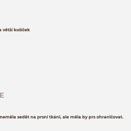
a větší košíček
E
 neměla sedět na prsní tkáni, ale měla by prs ohraničovat.