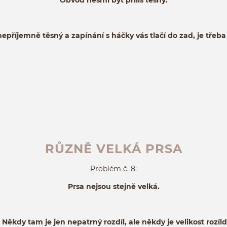
Obvod nesmí být příliš těsný.
nepříjemně těsný a zapínání s háčky vás tlačí do zad, je třeba 
RŮZNĚ VELKÁ PRSA
Problém č. 8:
Prsa nejsou stejně velká.
ěkdy tam je jen nepatrný rozdíl, ale někdy je velikost rozíldn