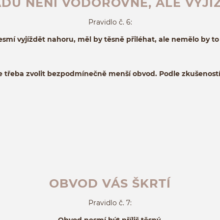
DU NENÍ VODOROVNĚ, ALE VYJÍ
Pravidlo č. 6:
mí vyjíždět nahoru, měl by těsně přiléhat, ale nemělo by t
e třeba zvolit bezpodmínečně menší obvod. Podle zkušeností, 
OBVOD VÁS ŠKRTÍ
Pravidlo č. 7: