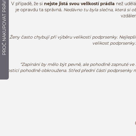
PROČ NAKUPOVAT PRÁVĚ ZDE?
V případě, že si
nejste jistá svou velikostí prádla
než udělá
je opravdu ta správná.
Nedávno tu byla slečna, která si ob
vzdálen
Ženy často chybují při výběru velikosti podprsenky. Nejlepš
velikost podprsenky.
“Zapínání
by mělo být
pevně
, ale
pohodlně
zapnuté
ve
kosticí pohodlně obkroužena
.
Střed
přední části
podprsenky
m