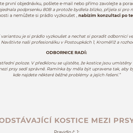
te první objednávku,
pošlete e-mail
nebo
přímo zavolejte a pora
jednala podprsenku 80B a protože bydlela blízko, přijela si pro ni
osti a nemůžete si prádlo vyzkoušet ,
nabízím konzultaci po t
í variantou je si prádlo vyzkoušet a nechat si poradit odbornicí
 Navštivte naši profesionálku v Postoupkách 1, Kroměříž a rozho
ODBORNICE RADÍ:
střední
poloze
.
V předklonu se
ujistěte, že
kostice
jsou
umístěny
ezi prsy
sedí
správně
.
Ramínka
by měla být upravena
tak, aby b
kde najdete některé běžné problémy
a jejich
řešení
.”
ODSTÁVAJÍCÍ KOSTICE MEZI PRS
Pravidlo č. 1: