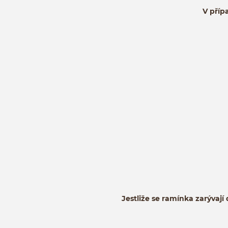
V přípa
Jestliže se ramínka zarývají