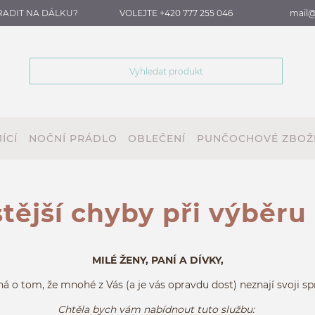
RADIT NA DÁLKU?
VOLEJTE +420 777 255 046
mail@
ÍCÍ
NOČNÍ PRÁDLO
OBLEČENÍ
PUNČOCHOVÉ ZBOŽ
tější chyby při výběru
MILÉ ŽENY, PANÍ A DÍVKY,
á o tom, že mnohé z Vás (a je vás opravdu dost) neznají svoji s
Chtěla bych vám nabídnout tuto službu: