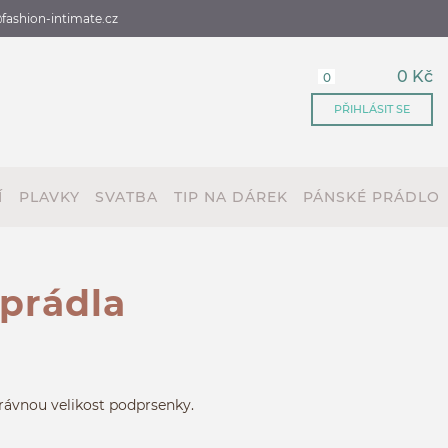
fashion-intimate.cz
0 Kč
0
PŘIHLÁSIT SE
Í
PLAVKY
SVATBA
TIP NA DÁREK
PÁNSKÉ PRÁDLO
 prádla
právnou velikost podprsenky.