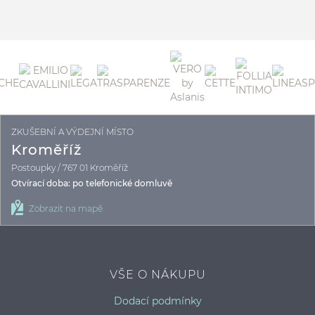
ZKUŠEBNÍ A VÝDEJNÍ MÍSTO
B
Kroměříž
Postoupky / 767 01 Kroměříž
Otvírací doba: po telefonické domluvě
Zobrazit na mapě
VŠE O NÁKUPU
Dodací podmínky