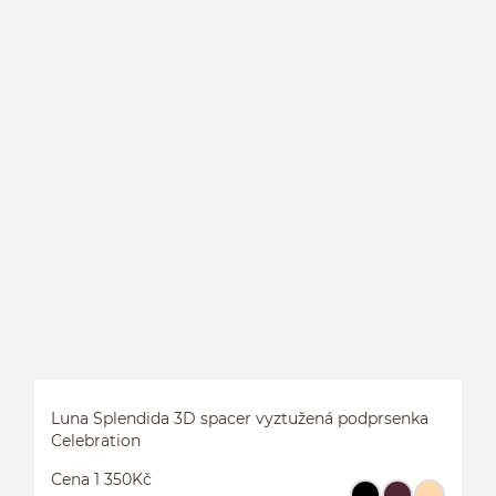
L
P
Luna Splendida 3D spacer vyztužená podprsenka
Celebration
Cena 1 350Kč