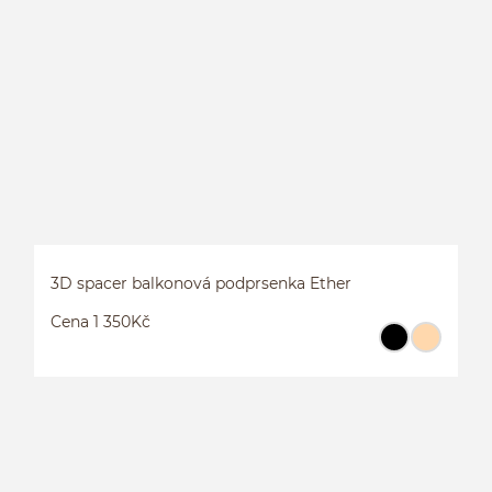
P
P
3D spacer balkonová podprsenka Ether
Cena 1 350Kč