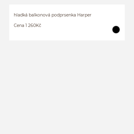
hladká balkonová podprsenka Harper
Cena 1 260Kč
H