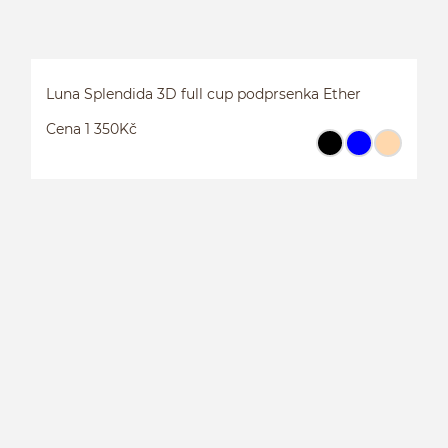
Luna Splendida 3D full cup podprsenka Ether
Cena 1 350Kč
L
E