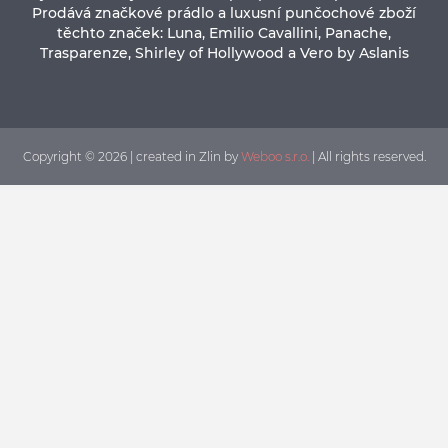
Prodává značkové prádlo a luxusní punčochové zboží
těchto značek: Luna, Emilio Cavallini, Panache,
Trasparenze, Shirley of Hollywood a Vero by Aslanis
Copyright © 2026 | created in Zlin by
Weboo s.r.o.
| All rights reserved.