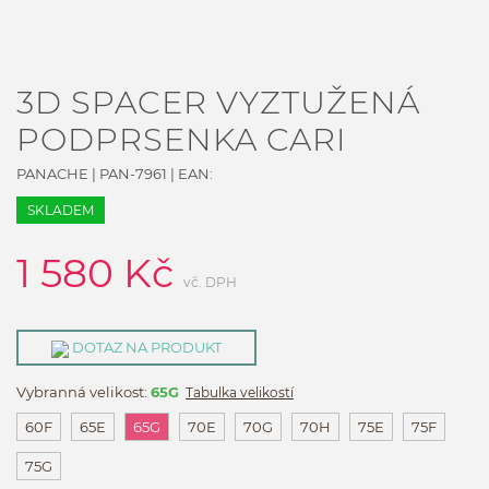
3D SPACER VYZTUŽENÁ
PODPRSENKA CARI
PANACHE
|
PAN-7961
| EAN:
SKLADEM
1 580
Kč
vč. DPH
DOTAZ NA PRODUKT
Vybranná velikost:
65G
Tabulka velikostí
60F
65E
65G
70E
70G
70H
75E
75F
75G