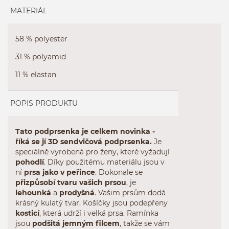
MATERIÁL
58 % polyester
31 % polyamid
11 % elastan
POPIS PRODUKTU
Tato podprsenka je celkem novinka -
říká se jí 3D sendvičová podprsenka.
Je
speciálně vyrobená pro ženy, které vyžadují
pohodlí
. Díky použitému materiálu jsou v
ní
prsa jako v peřince
. Dokonale se
přizpůsobí tvaru vašich prsou
, je
lehounká
a
prodyšná
. Vašim prsům dodá
krásný kulatý tvar. Košíčky jsou podepřeny
kosticí
, která udrží i velká prsa. Ramínka
jsou
podšitá jemným filcem
, takže se vám