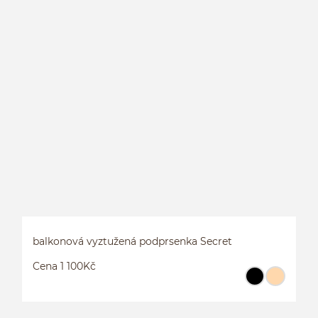
3
balkonová vyztužená podprsenka Secret
Cena 1 100Kč