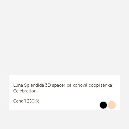
L
L
Luna Splendida 3D spacer balkonová podprsenka
Celebration
Cena 1 250Kč