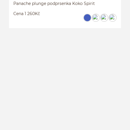
Panache plunge podprsenka Koko Spirit
Cena 1 260Kč
P