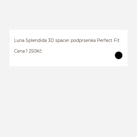
Luna Splendida 3D spacer podprsenka Perfect Fit
Cena 1 250Kč
L
P