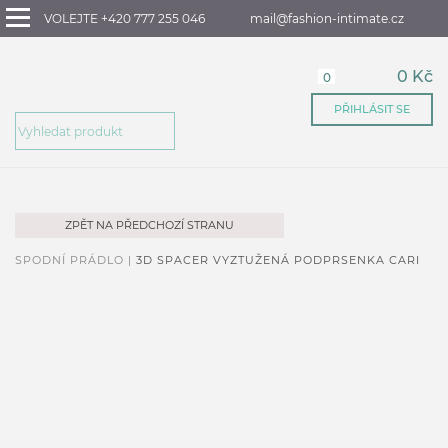
VOLEJTE +420 777 255 046
mail@fashion-intimate.cz
0 Kč
0
PŘIHLÁSIT SE
ZPĚT NA PŘEDCHOZÍ STRANU
SPODNÍ PRÁDLO |
3D SPACER VYZTUŽENÁ PODPRSENKA CARI