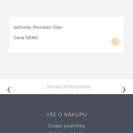
kalhotky Porcelain Elan
Cena 590Kč
VŠE O NÁKUPU
KALHOTKY GALAXY
K
Dodací podmínky
L