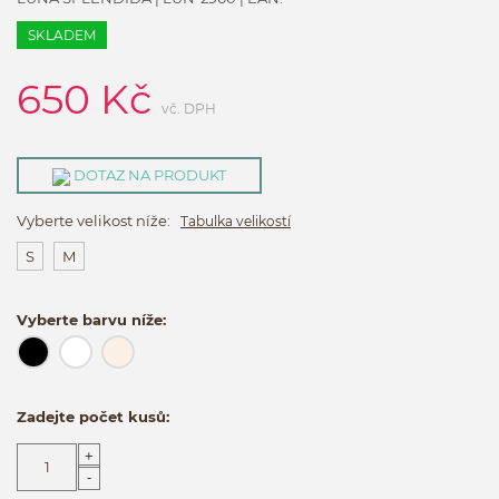
SKLADEM
650
Kč
vč. DPH
DOTAZ NA PRODUKT
Vyberte velikost níže:
Tabulka velikostí
S
M
Vyberte barvu níže:
Zadejte počet kusů:
+
-