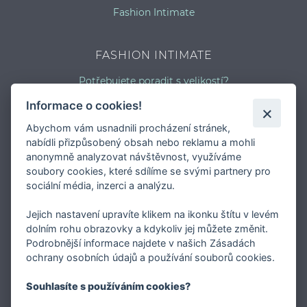
Fashion Intimate
FASHION INTIMATE
Potřebujete poradit s velikostí?
Jaký typ kalhotek je pro vás vhodný?
Informace o cookies!
Nejčastější chyby při výběru prádla
Abychom vám usnadnili procházení stránek,
Typy podprsenek
nabídli přizpůsobený obsah nebo reklamu a mohli
Druhy plavek
anonymně analyzovat návštěvnost, využíváme
Typy punčocháčů
soubory cookies, které sdílíme se svými partnery pro
sociální média, inzerci a analýzu.
Jejich nastavení upravíte klikem na ikonku štítu v levém
dolním rohu obrazovky a kdykoliv jej můžete změnit.
Podrobnější informace najdete v našich Zásadách
O FASHION INTIMATE
ochrany osobních údajů a používání souborů cookies.
Internetový obchod FASHION INTIMATE je specialista
Souhlasíte s používáním cookies?
/nejen / na okrajové velikosti podprsenek a prádla vůbec.