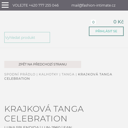
VOLEJTE +420 777 255 046
mail@fashion-intimate.cz
0 Kč
0
PŘIHLÁSIT SE
ZPĚT NA PŘEDCHOZÍ STRANU
SPODNÍ PRÁDLO |
KALHOTKY |
TANGA |
KRAJKOVÁ TANGA
CELEBRATION
KRAJKOVÁ TANGA
CELEBRATION
LUNA SPLENDIDA
|
LUN-2960
| EAN: