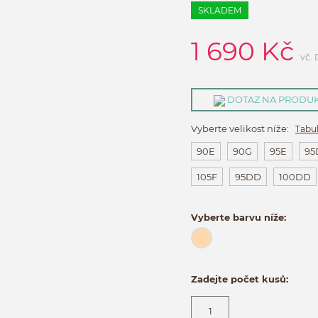
SKLADEM
1 690
Kč
vč.
DOTAZ NA PRODU
Vyberte velikost níže:
Tabul
90E
90G
95E
95
105F
95DD
100DD
Vyberte barvu níže:
Zadejte počet kusů: