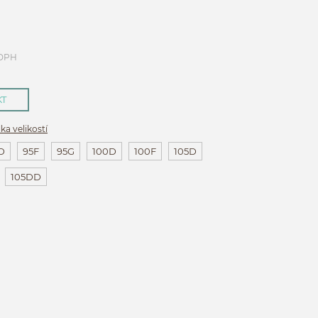
 DPH
KT
ka velikostí
D
95F
95G
100D
100F
105D
105DD