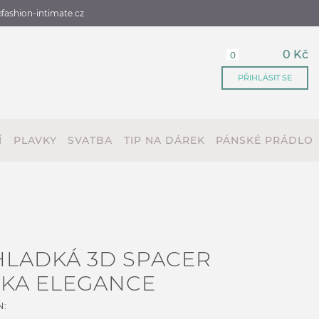
fashion-intimate.cz
0 Kč
0
PŘIHLÁSIT SE
Í
PLAVKY
SVATBA
TIP NA DÁREK
PÁNSKÉ PRÁDLO
LADKÁ 3D SPACER
KA ELEGANCE
N: