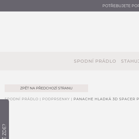
POTŘEBUJETE PO
SPODNÍ PRÁDLO
STAHUJ
ZPĚT NA PŘEDCHOZÍ STRANU
SPODNÍ PRÁDLO |
PODPRSENKY |
PANACHE HLADKÁ 3D SPACER 