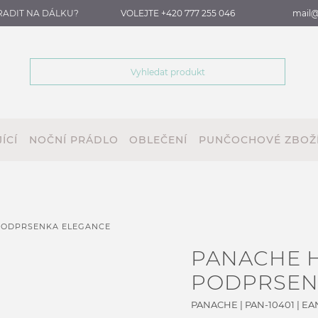
RADIT NA DÁLKU?
VOLEJTE +420 777 255 046
mail@
ÍCÍ
NOČNÍ PRÁDLO
OBLEČENÍ
PUNČOCHOVÉ ZBOŽ
PODPRSENKA ELEGANCE
PANACHE H
PODPRSEN
PANACHE
|
PAN-10401
| EA