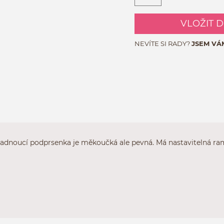
VLOŽIT 
NEVÍTE SI RADY?
JSEM VÁ
dnoucí podprsenka je měkoučká ale pevná. Má nastavitelná ramí