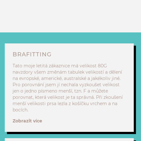
BRAFITTING
Tato moje letitá zákaznice má velikost 80G
navzdory všem změnám tabulek velikostí a dělení
na evropské, americké, australské a jakékoliv jiné.
Pro porovnání jsem jí nechala vyzkoušet velikost
jen o jedno písmeno menší, tzn. F a můžete
porovnat, která velikost je ta správná. Při zkoušení
menší velikosti prsa lezla z košíčku vrchem a na
bocích.
Zobrazit více