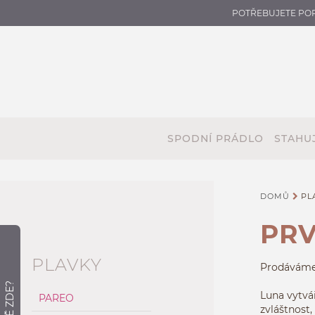
POTŘEBUJETE PO
SPODNÍ PRÁDLO
STAHUJ
DOMŮ
PL
PRV
PLAVKY
Prodávám
Luna vytvá
PAREO
zvláštnost,