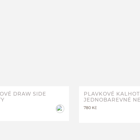
PLAVKOVÉ DRAW SIDE LIBE
M
L
OVÉ DRAW SIDE
PLAVKOVÉ KALHOT
TY
JEDNOBAREVNÉ N
780 Kč