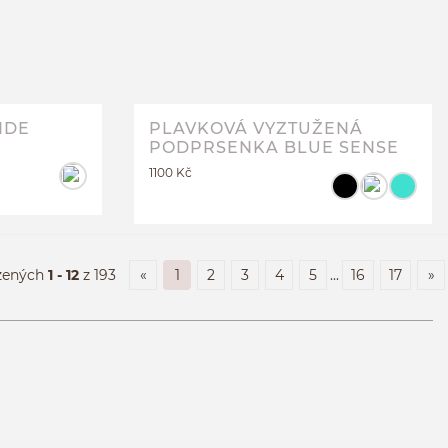
PLAVKOVÉ DRAW SIDE KALHOTKY
JASMIN
M
XL
2XL
více...
IDE
PLAVKOVÁ VYZTUŽENÁ
PODPRSENKA BLUE SENSE
1100 Kč
zených
1 - 12
z 193
«
1
2
3
4
5
...
16
17
»