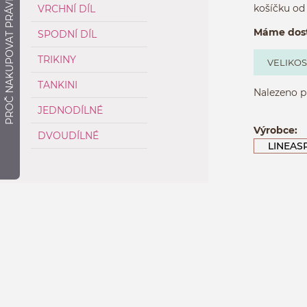
PROČ NAKUPOVAT PRÁVĚ ZDE?
košíčku od
VRCHNÍ DÍL
Máme dostu
SPODNÍ DÍL
TRIKINY
VELIKOS
TANKINI
Nalezeno p
JEDNODÍLNÉ
Výrobce:
DVOUDÍLNÉ
LINEAS