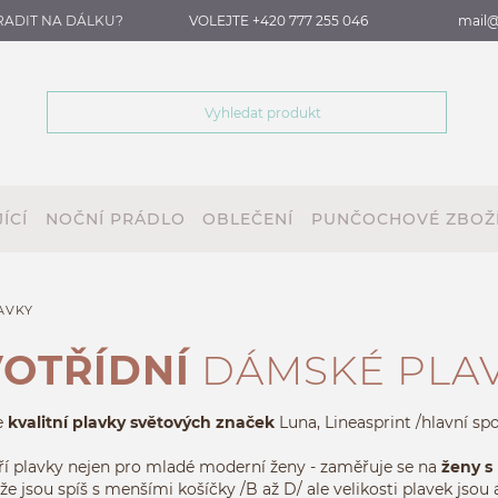
RADIT NA DÁLKU?
VOLEJTE +420 777 255 046
mail@
ÍCÍ
NOČNÍ PRÁDLO
OBLEČENÍ
PUNČOCHOVÉ ZBOŽ
AVKY
OTŘÍDNÍ
DÁMSKÉ PLA
e
kvalitní plavky světových značek
Luna, Lineasprint /hlavní spo
ří plavky nejen pro mladé moderní ženy - zaměřuje se na
ženy s
 že jsou spíš s menšími košíčky /B až D/ ale velikosti plavek jso