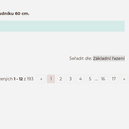
rudníku 60 cm.
Seřadit dle:
zených
1 - 12
z 193
«
1
2
3
4
5
...
16
17
»