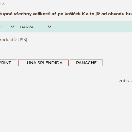
 D.
pné všechny velikosti až po košíček K a to již od obvodu h
T
BARVA
roduktů:
[193]
PRINT
LUNA SPLENDIDA
PANACHE
zobra