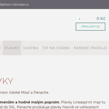
fashion-intimate.cz
0 Kč
0
PŘIHLÁSIT SE
Í
PLAVKY
SVATBA
TIP NA DÁREK
PÁNSKÉ PRÁDLO
VKY
nzor italské Miss/ a Panache.
 menším a hodně malým poprsím
.
Plavky Lineasprint
mají tu
u až do 5XL. Panache produkuje plavky hlavně ve velikostech