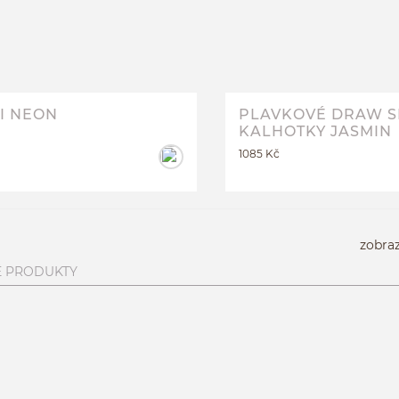
TRIKINI NEON
70B
75B
80B
NI NEON
PLAVKOVÉ DRAW S
KALHOTKY JASMIN
1085 Kč
zobra
 PRODUKTY