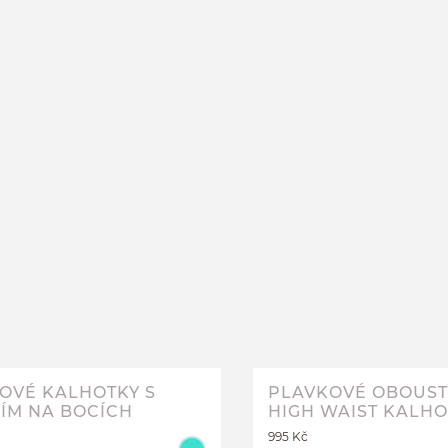
PLAVKOVÉ KALHOTKY S ŘAS
NA BOCÍCH
S
L
XL
OVÉ KALHOTKY S
PLAVKOVÉ OBOUS
ÍM NA BOCÍCH
HIGH WAIST KALHO
GRANADA
995 Kč