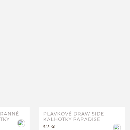
ENÍM
PLAVKOVÉ OBOUSTRANNÉ HIGH
WAIST KALHOTKY GRANADA
M
TRANNÉ
PLAVKOVÉ DRAW SIDE
TKY
KALHOTKY PARADISE
945 Kč