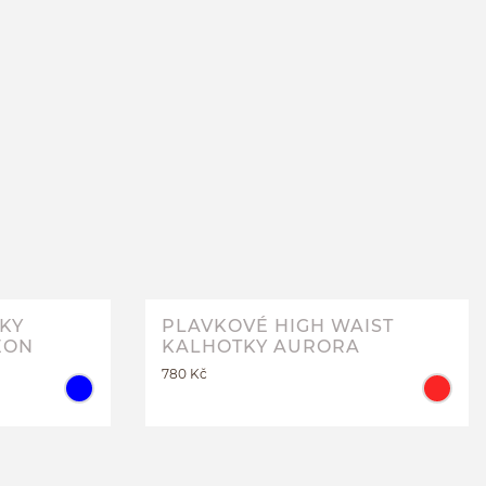
PLAVKOVÉ KALHOTKY
RTY
JEDNOBAREVNÉ NEON
M
L
XL
KY
PLAVKOVÉ HIGH WAIST
EON
KALHOTKY AURORA
780 Kč