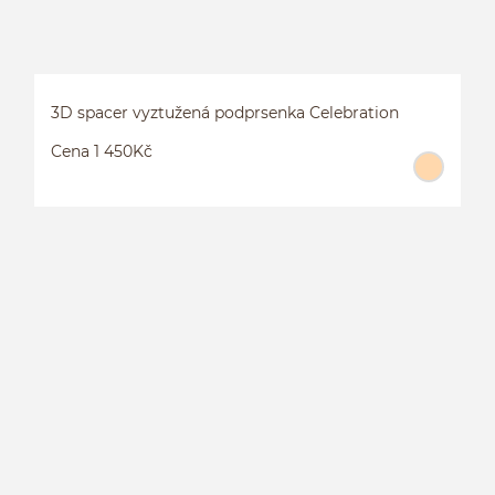
3D spacer vyztužená podprsenka Celebration
Cena 1 450Kč
3
C