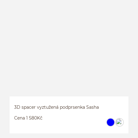
L
E
3D spacer vyztužená podprsenka Sasha
Cena 1 580Kč