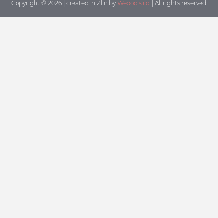
Copyright © 2026 | created in Zlin by
Weboo s.r.o.
| All rights reserved.