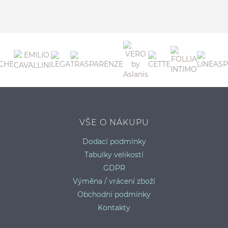
3
VŠE O NÁKUPU
Dodací podmínky
Tabulky velikostí
GDPR
Výměna / vrácení zboží
Obchodní podmínky
Kontakty