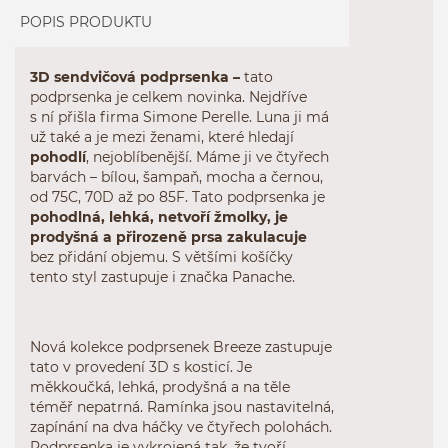
POPIS PRODUKTU
3D sendvičová podprsenka –
tato
podprsenka je celkem novinka. Nejdříve
s ní přišla firma Simone Perelle. Luna ji má
už také a je mezi ženami, které hledají
pohodlí
, nejoblíbenější. Máme ji ve čtyřech
barvách – bílou, šampaň, mocha a černou,
od 75C, 70D až po 85F. Tato podprsenka je
pohodlná, lehká, netvoří žmolky, je
prodyšná a přirozeně prsa zakulacuje
bez přidání objemu. S většími košíčky
tento styl zastupuje i značka Panache.
Nová kolekce podprsenek Breeze zastupuje
tato v provedení 3D s kosticí. Je
měkkoučká, lehká, prodyšná a na těle
téměř nepatrná. Ramínka jsou nastavitelná,
zapínání na dva háčky ve čtyřech polohách.
Podprsenka je vykrojená tak, že tvoří