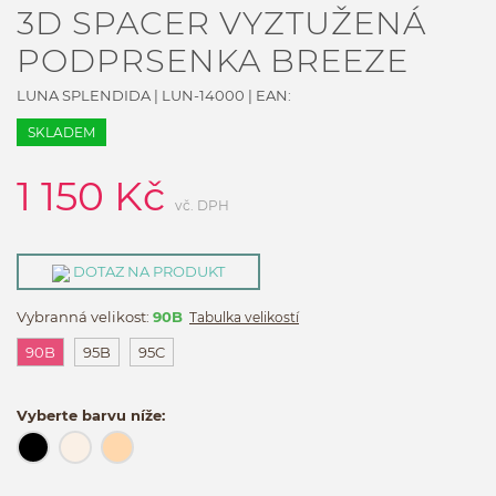
3D SPACER VYZTUŽENÁ
PODPRSENKA BREEZE
LUNA SPLENDIDA
|
LUN-14000
| EAN:
SKLADEM
1 150
Kč
vč. DPH
DOTAZ NA PRODUKT
Vybranná velikost:
90B
Tabulka velikostí
90B
95B
95C
Vyberte barvu níže: