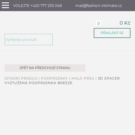
VOLEJTE +420 777 255 046
mail@fashion-intimate.cz
0 Kč
0
PŘIHLÁSIT SE
ZPĚT NA PŘEDCHOZÍ STRANU
SPODNÍ PRÁDLO |
PODPRSENKY |
MALÁ PRSA |
3D SPACER
VYZTUŽENÁ PODPRSENKA BREEZE