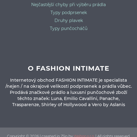
Nejčastější chyby při výběru prádla
Typy podprsenek
Druhy plavek
Typy punčocháčů
O FASHION INTIMATE
Internetový obchod FASHION INTIMATE je specialista
/nejen / na okrajové velikosti podprsenek a prádla vůbec.
Prodává značkové prádlo a luxusní punčochové zboží
těchto značek: Luna, Emilio Cavallini, Panache,
Trasparenze, Shirley of Hollywood a Vero by Aslanis
Copyright © 2026 | created in Zlin by
Weboo s.r.o.
| All rights reserved.