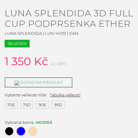
LUNA SPLENDIDA 3D FULL
CUP PODPRSENKA ETHER
LUNA SPLENDIDA
|
LUN-14051
| EAN:
SKLADEM
1 350
Kč
vč. DPH
DOTAZ NA PRODUKT
Vyberte velikost níže:
Tabulka velikostí
70E
75D
90E
95D
Vybraná barva:
MODRÁ