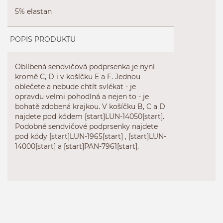
5% elastan
POPIS PRODUKTU
Oblíbená sendvičová podprsenka je nyní
kromě C, D i v košíčku E a F. Jednou
oblečete a nebude chtít svlékat - je
opravdu velmi pohodlná a nejen to - je
bohatě zdobená krajkou. V košíčku B, C a D
najdete pod kódem [start]
LUN-14050[start]
.
Podobné sendvičové podprsenky najdete
pod kódy [start]
LUN-1965[start]
, [start]
LUN-
14000[start]
a [start]
PAN-7961[start]
.