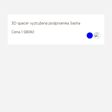
3D spacer vyztužená podprsenka Sasha
Cena 1 580Kč
3