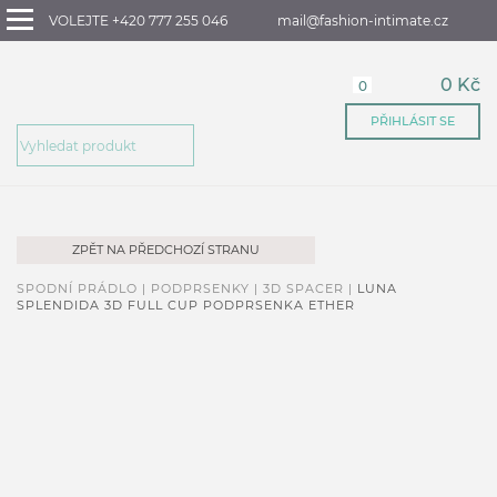
VOLEJTE +420 777 255 046
mail@fashion-intimate.cz
0 Kč
0
PŘIHLÁSIT SE
ZPĚT NA PŘEDCHOZÍ STRANU
SPODNÍ PRÁDLO |
PODPRSENKY |
3D SPACER |
LUNA
SPLENDIDA 3D FULL CUP PODPRSENKA ETHER