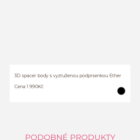
L
3D spacer body s vyztuženou podprsenkou Ether
Cena 1 990Kč
PODOBNÉ PRODUKTY