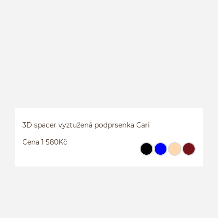
3
3D spacer vyztužená podprsenka Cari
Cena 1 580Kč