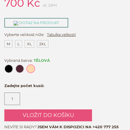
700
Kč
vč. DPH
DOTAZ NA PRODUKT
Vyberte velikost níže:
Tabulka velikostí
M
L
XL
2XL
Vybraná barva:
TĚLOVÁ
Zadejte počet kusů:
VLOŽIT DO KOŠÍKU
NEVÍTE SI RADY?
JSEM VÁM K DISPOZICI NA
+420 777 255