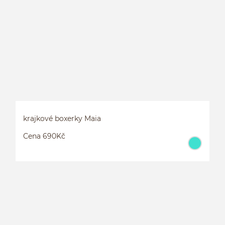
K
krajkové boxerky Maia
Cena 690Kč