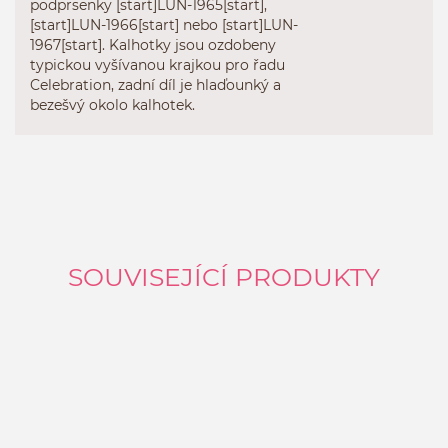
podprsenky
[start]
LUN
-
1965
[start]
,
[start]
LUN
-
1966
[start]
nebo
[start]
LUN
-
1967
[start]
.
Kalhotky
jsou ozdobeny
typickou
vyšívanou krajkou
pro
řadu
Celebration
, zadní díl
je
hlaďounký
a
bezešvý
okolo
kalhotek.
SOUVISEJÍCÍ PRODUKTY