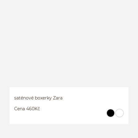
K
saténové boxerky Zara
Cena 460Kč