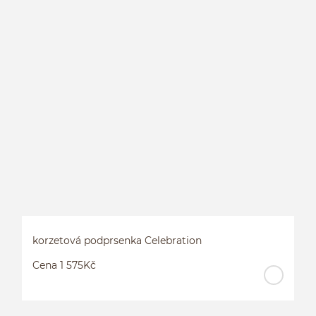
K
korzetová podprsenka Celebration
Cena 1 575Kč