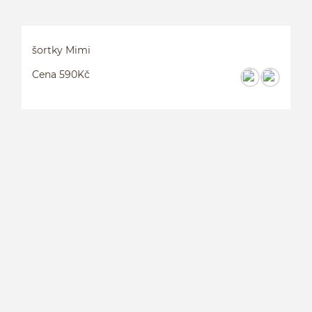
šortky Mimi
Cena 590Kč
Š