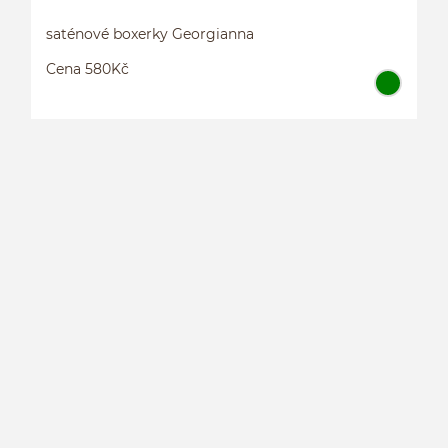
saténové boxerky Georgianna
Cena 580Kč
S