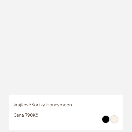
S
krajkové šortky Honeymoon
Cena 790Kč