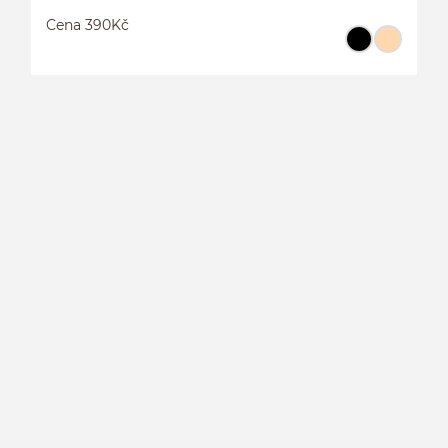
Cena 390Kč
H