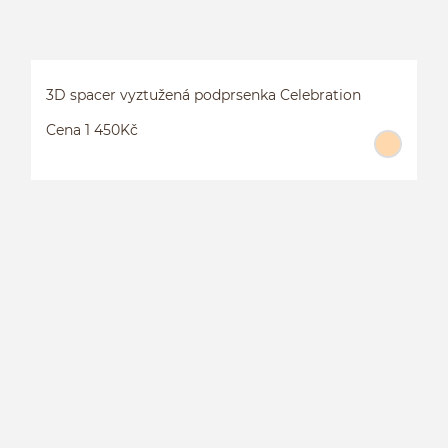
3D spacer vyztužená podprsenka Celebration
Cena 1 450Kč
3
C