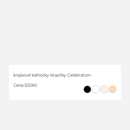
L
P
krajkové kalhotky-brazilky Celebration
Cena 650Kč