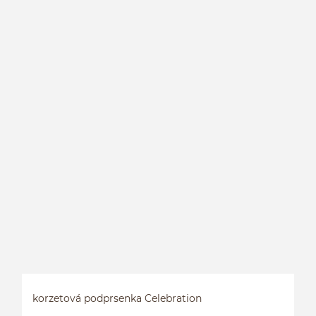
K
korzetová podprsenka Celebration