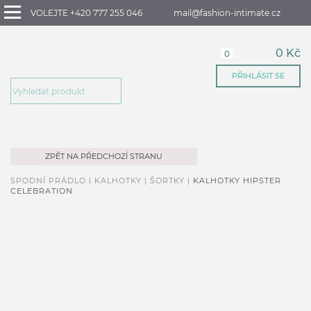
VOLEJTE +420 777 255 046
mail@fashion-intimate.cz
0 Kč
0
PŘIHLÁSIT SE
ZPĚT NA PŘEDCHOZÍ STRANU
SPODNÍ PRÁDLO |
KALHOTKY |
ŠORTKY |
KALHOTKY HIPSTER
CELEBRATION