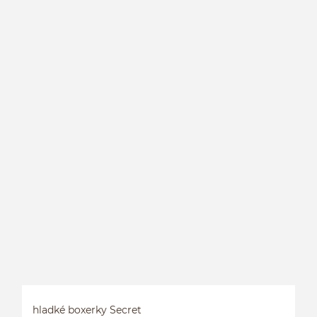
K
hladké boxerky Secret