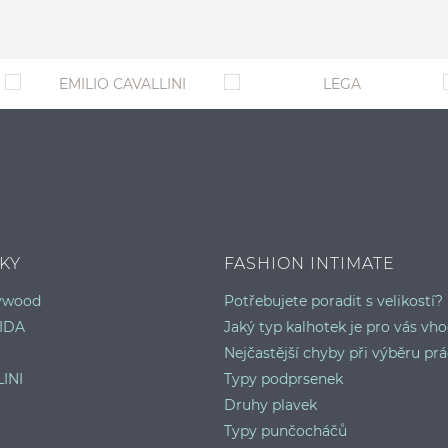
KY
FASHION INTIMATE
lywood
Potřebujete poradit s velikostí?
IDA
Jaký typ kalhotek je pro vás vh
Nejčastější chyby při výběru prá
INI
Typy podprsenek
Druhy plavek
Typy punčocháčů