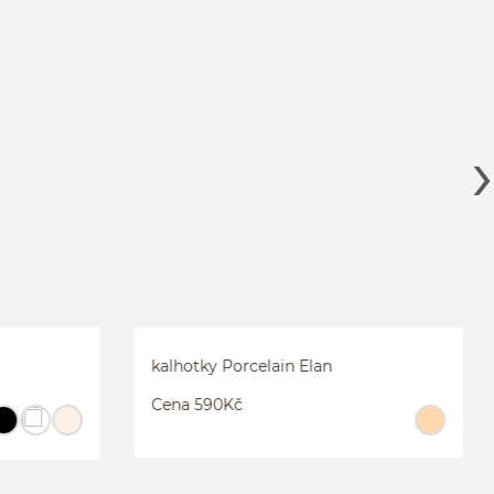
N
SATÉNOVÉ BOXERKY TIFFANY
S
M
L
více...
kalhotky Porcelain Elan
Cena 590Kč