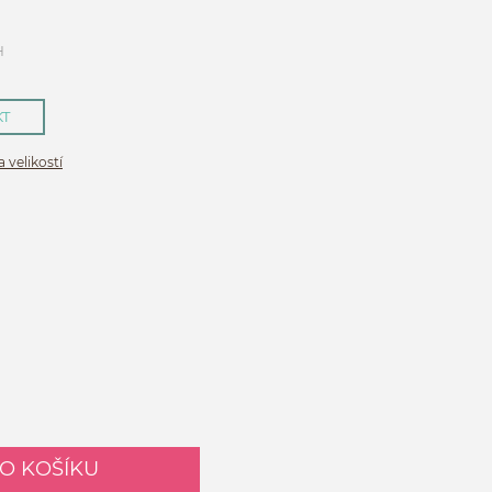
H
KT
 velikostí
DO KOŠÍKU