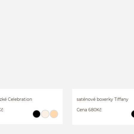
OXERKY VENUS
BOXERKY NÍZKÉ CELEBRATIO
M
L
XL
více...
zké Celebration
saténové boxerky Tiffany
Kč
Cena 680Kč