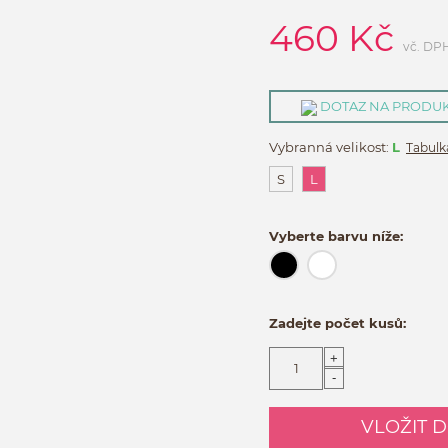
460
Kč
vč. DP
DOTAZ NA PRODU
Vybranná velikost:
L
Tabulka
S
L
Vyberte barvu níže:
Zadejte počet kusů:
+
-
VLOŽIT 