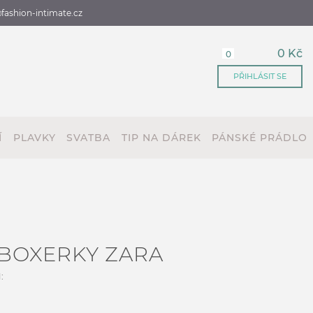
fashion-intimate.cz
0 Kč
0
PŘIHLÁSIT SE
Í
PLAVKY
SVATBA
TIP NA DÁREK
PÁNSKÉ PRÁDLO
BOXERKY ZARA
: