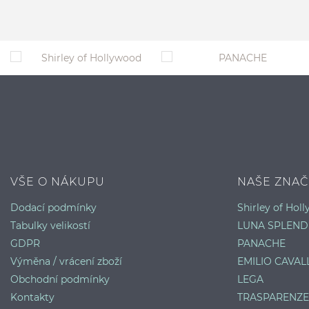
VŠE O NÁKUPU
NAŠE ZNAČ
Dodací podmínky
Shirley of Hol
Tabulky velikostí
LUNA SPLEND
GDPR
PANACHE
Výměna / vrácení zboží
EMILIO CAVALL
Obchodní podmínky
LEGA
Kontakty
TRASPARENZE