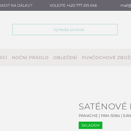
RADIT NA DÁLKU?
VOLEJTE +420 777 255 046
mail@
ÍCÍ
NOČNÍ PRÁDLO
OBLEČENÍ
PUNČOCHOVÉ ZBOŽ
A
SATÉNOVÉ 
PANACHE
|
PAN-5084
| EAN
SKLADEM