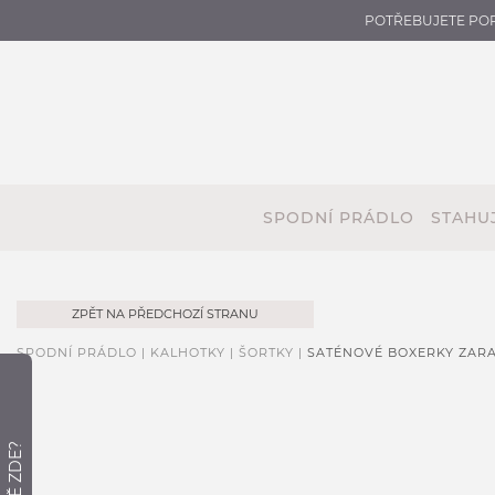
POTŘEBUJETE PO
SPODNÍ PRÁDLO
STAHUJ
ZPĚT NA PŘEDCHOZÍ STRANU
SPODNÍ PRÁDLO |
KALHOTKY |
ŠORTKY |
SATÉNOVÉ BOXERKY ZAR