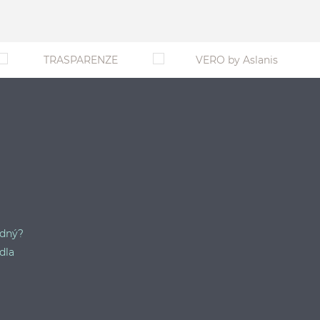
odný?
dla