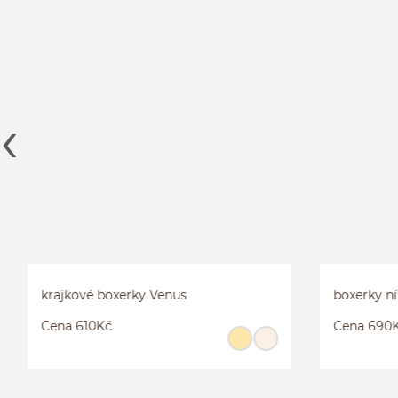
KALHOTKY SADIE
KRAJKOVÉ B
S
M
M
2XL
krajkové boxerky Venus
boxerky ní
Cena 610Kč
Cena 690