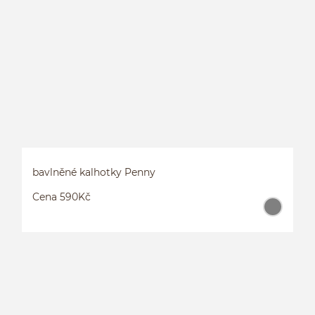
K
bavlněné kalhotky Penny
Cena 590Kč