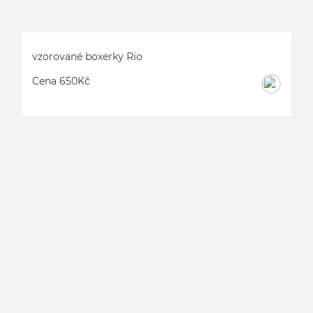
vzorované boxerky Rio
Cena 650Kč
V