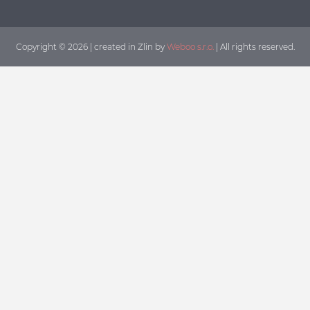
Copyright © 2026 | created in Zlin by
Weboo s.r.o.
| All rights reserved.