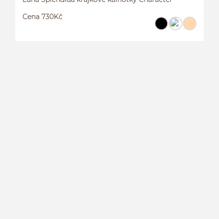
Cena 730Kč
L
C