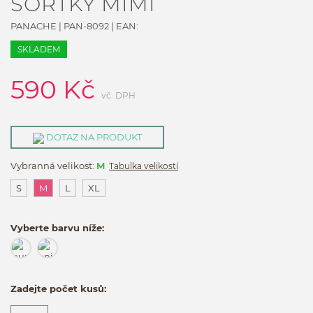
ŠORTKY MIMI
PANACHE
|
PAN-8092
| EAN:
SKLADEM
590
Kč
vč. DPH
DOTAZ NA PRODUKT
Vybranná velikost:
M
Tabulka velikostí
S
M
L
XL
Vyberte barvu níže:
Zadejte počet kusů: