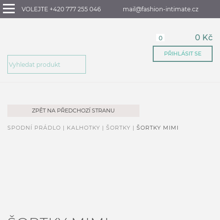
VOLEJTE +420 777 255 046
mail@fashion-intimate.cz
0 Kč
0
PŘIHLÁSIT SE
ZPĚT NA PŘEDCHOZÍ STRANU
SPODNÍ PRÁDLO |
KALHOTKY |
ŠORTKY |
ŠORTKY MIMI