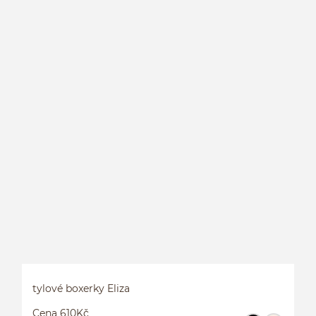
S
tylové boxerky Eliza
Cena 610Kč