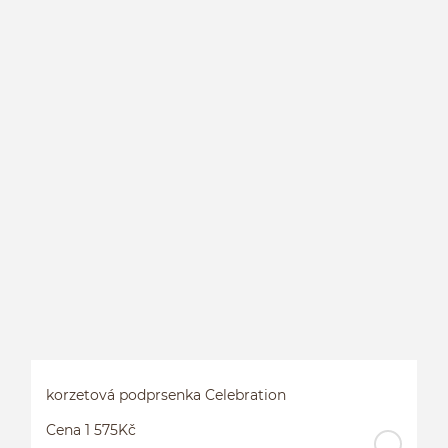
K
korzetová podprsenka Celebration
Cena 1 575Kč