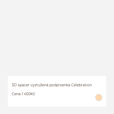
L
P
3D spacer vyztužená podprsenka Celebration
Cena 1 450Kč