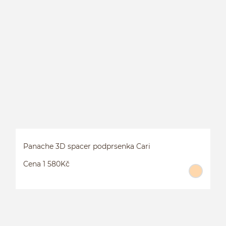
3
Panache 3D spacer podprsenka Cari
Cena 1 580Kč