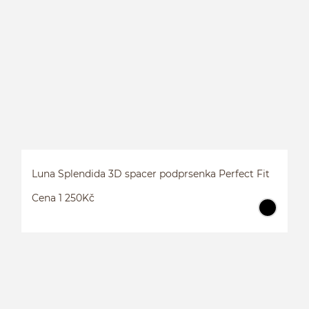
3
Luna Splendida 3D spacer podprsenka Perfect Fit
Cena 1 250Kč