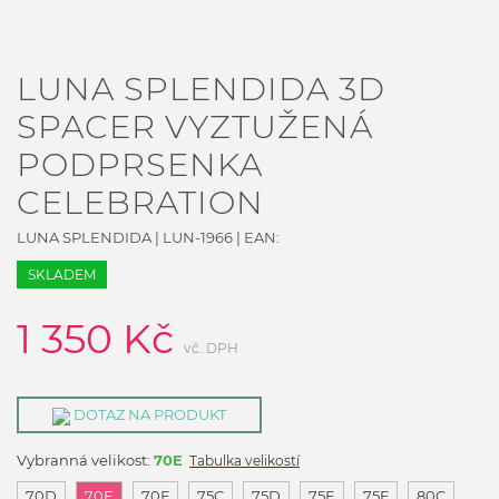
LUNA SPLENDIDA 3D
SPACER VYZTUŽENÁ
PODPRSENKA
CELEBRATION
LUNA SPLENDIDA
|
LUN-1966
| EAN:
SKLADEM
1 350
Kč
vč. DPH
DOTAZ NA PRODUKT
Vybranná velikost:
70E
Tabulka velikostí
70D
70E
70F
75C
75D
75E
75F
80C