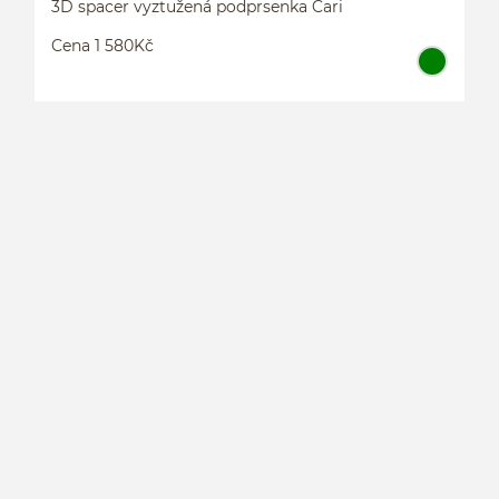
3D spacer vyztužená podprsenka Cari
Cena 1 580Kč
3