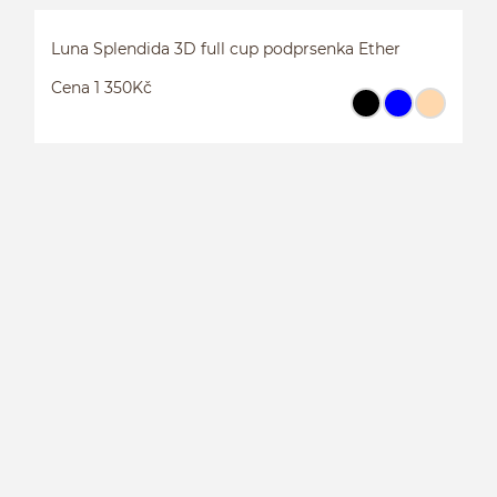
Luna Splendida 3D full cup podprsenka Ether
Cena 1 350Kč
L
E