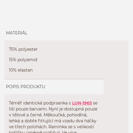
MATERIÁL
75% polyester
15% polyamid
10% elastan
POPIS PRODUKTU
Téměř identická podprsenka s
LUN-1965
se
liší pouze barvami. Nyní je dostupná pouze
v tělové a černé. Měkoučká, pohodlná,
lehká a dobře fittující má vzadu dva háčky
ve třech polohách. Ramínka se s velikostí
košíčku úměrně rozšiřují. Ve více