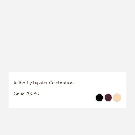
L
C
kalhotky hipster Celebration
Cena 700Kč