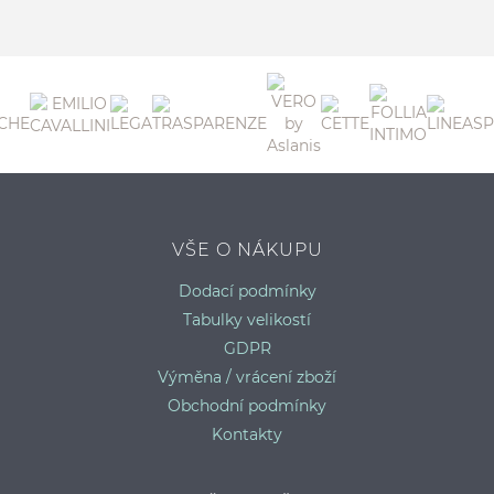
3
C
VŠE O NÁKUPU
Dodací podmínky
Tabulky velikostí
GDPR
Výměna / vrácení zboží
Obchodní podmínky
Kontakty