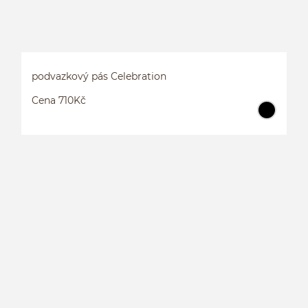
podvazkový pás Celebration
Cena 710Kč
P