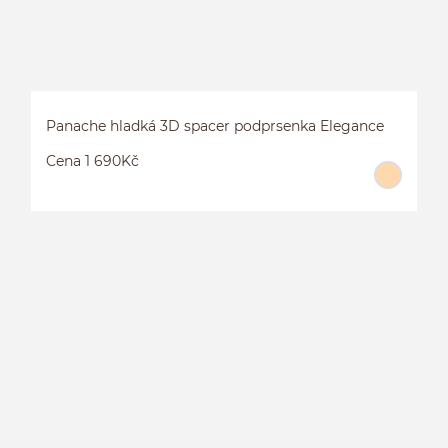
Panache hladká 3D spacer podprsenka Elegance
Cena 1 690Kč
P
E