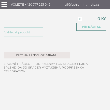
VOLEJTE +420 777 255 046
mail@fashion-intimate.cz
0 Kč
0
PŘIHLÁSIT SE
ZPĚT NA PŘEDCHOZÍ STRANU
SPODNÍ PRÁDLO |
PODPRSENKY |
3D SPACER |
LUNA
SPLENDIDA 3D SPACER VYZTUŽENÁ PODPRSENKA
CELEBRATION