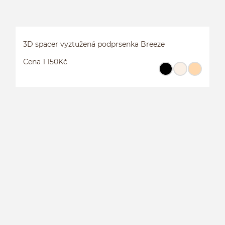
3D spacer vyztužená podprsenka Breeze
Cena 1 150Kč
3