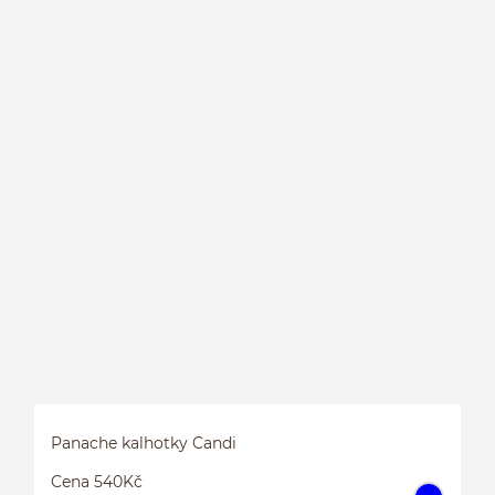
L
P
Panache kalhotky Candi
Cena 540Kč