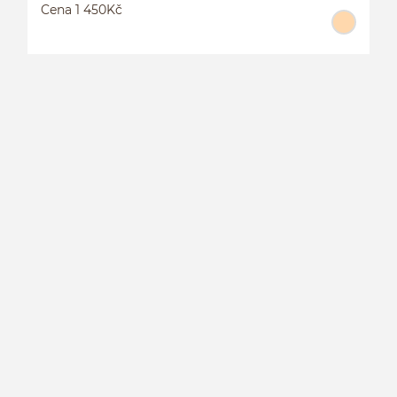
Cena 1 450Kč
3
C