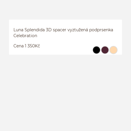
Luna Splendida 3D spacer vyztužená podprsenka
Celebration
Cena 1 350Kč
L
P