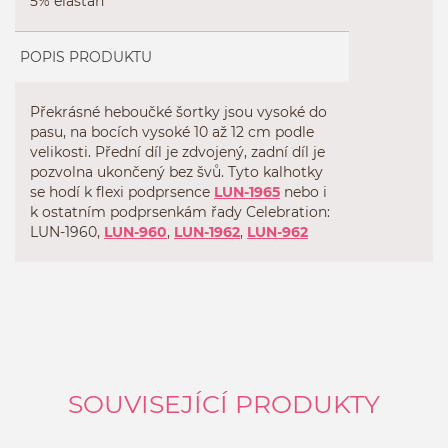
5% elastan
POPIS PRODUKTU
Překrásné heboučké šortky jsou vysoké do
pasu, na bocích vysoké 10 až 12 cm podle
velikosti. Přední díl je zdvojený, zadní díl je
pozvolna ukončený bez švů. Tyto kalhotky
se hodí k flexi podprsence
LUN-1965
nebo i
k ostatním podprsenkám řady Celebration:
LUN-1960
,
LUN-960
,
LUN-1962
,
LUN-962
SOUVISEJÍCÍ PRODUKTY