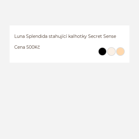
Luna Splendida stahující kalhotky Secret Sense
Cena 500Kč
L
S