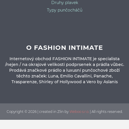
Druhy plavek
Typy punčocháčů
O FASHION INTIMATE
Internetový obchod FASHION INTIMATE je specialista
/nejen / na okrajové velikosti podprsenek a prádla vůbec.
Prodává značkové prádlo a luxusní punčochové zboží
těchto značek: Luna, Emilio Cavallini, Panache,
Trasparenze, Shirley of Hollywood a Vero by Aslanis
Copyright © 2026 | created in Zlin by
Weboo s.r.o.
| All rights reserved.