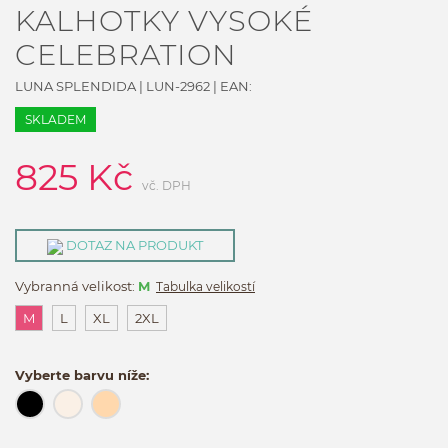
KALHOTKY VYSOKÉ
CELEBRATION
LUNA SPLENDIDA
|
LUN-2962
| EAN:
SKLADEM
825
Kč
vč. DPH
DOTAZ NA PRODUKT
Vybranná velikost:
M
Tabulka velikostí
M
L
XL
2XL
Vyberte barvu níže: