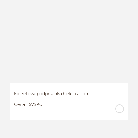
K
korzetová podprsenka Celebration
Cena 1 575Kč