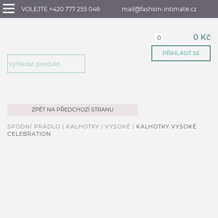
VOLEJTE +420 777 255 046
mail@fashion-intimate.cz
0 Kč
0
PŘIHLÁSIT SE
ZPĚT NA PŘEDCHOZÍ STRANU
SPODNÍ PRÁDLO |
KALHOTKY |
VYSOKÉ |
KALHOTKY VYSOKÉ
CELEBRATION