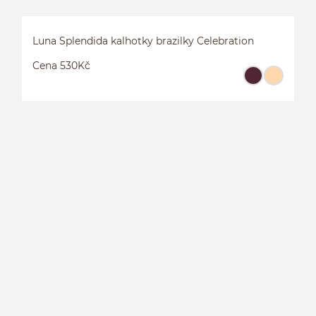
Luna Splendida kalhotky brazilky Celebration
Cena 530Kč
L
C