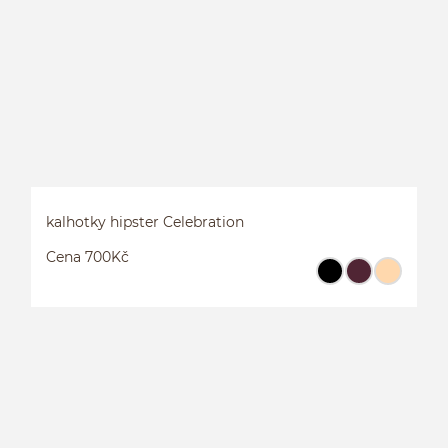
B
kalhotky hipster Celebration
Cena 700Kč