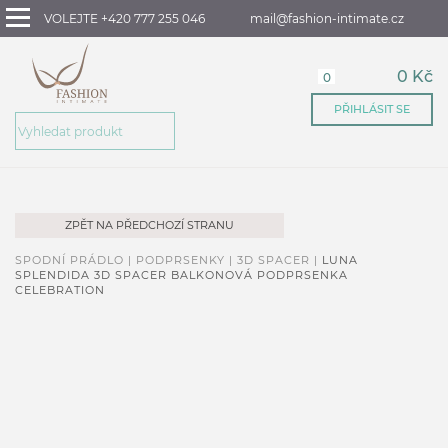
VOLEJTE +420 777 255 046
mail@fashion-intimate.cz
0 Kč
0
PŘIHLÁSIT SE
ZPĚT NA PŘEDCHOZÍ STRANU
SPODNÍ PRÁDLO |
PODPRSENKY |
3D SPACER |
LUNA
SPLENDIDA 3D SPACER BALKONOVÁ PODPRSENKA
CELEBRATION