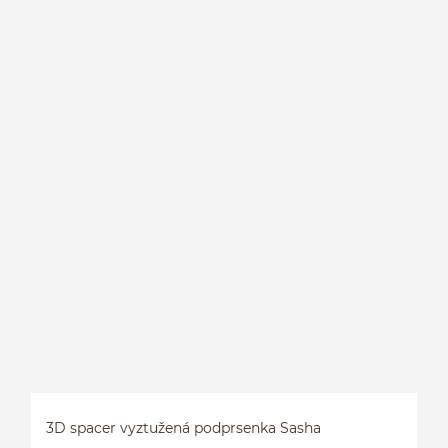
L
E
3D spacer vyztužená podprsenka Sasha