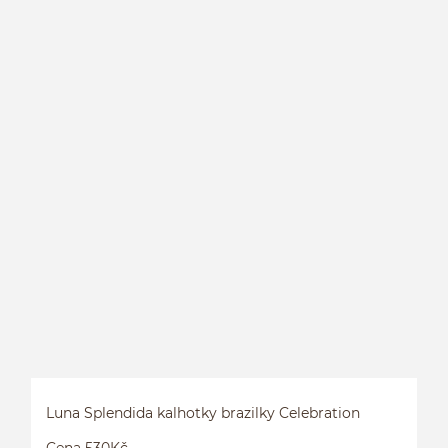
B
Luna Splendida kalhotky brazilky Celebration
Cena 530Kč