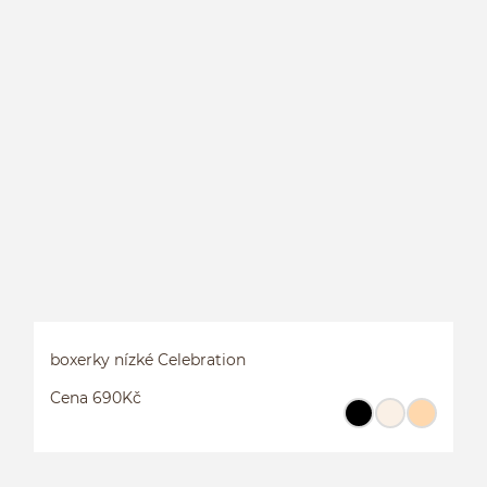
K
boxerky nízké Celebration
Cena 690Kč