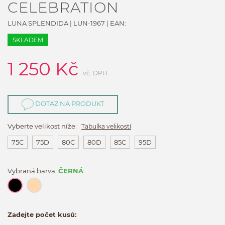
CELEBRATION
LUNA SPLENDIDA
|
LUN-1967
| EAN:
SKLADEM
1 250
Kč
vč. DPH
DOTAZ NA PRODUKT
Vyberte velikost níže:
Tabulka velikostí
75C
75D
80C
80D
85C
95D
Vybraná barva:
ČERNÁ
Zadejte počet kusů: