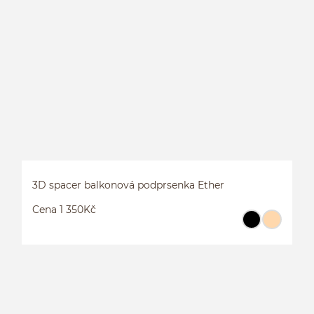
L
P
3D spacer balkonová podprsenka Ether
Cena 1 350Kč