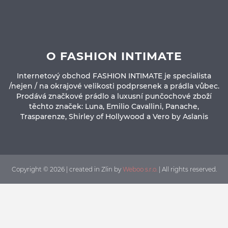
O FASHION INTIMATE
Internetový obchod FASHION INTIMATE je specialista
/nejen / na okrajové velikosti podprsenek a prádla vůbec.
Prodává značkové prádlo a luxusní punčochové zboží
těchto značek: Luna, Emilio Cavallini, Panache,
Trasparenze, Shirley of Hollywood a Vero by Aslanis
Copyright © 2026 | created in Zlin by
Weboo s.r.o.
| All rights reserved.