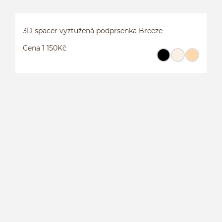
3D spacer vyztužená podprsenka Breeze
Cena 1 150Kč
3