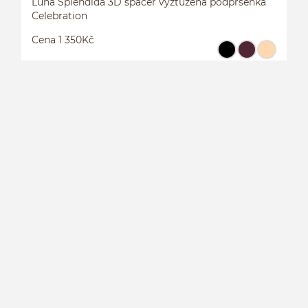
Luna Splendida 3D spacer vyztužená podprsenka
Celebration
Cena 1 350Kč
L
P