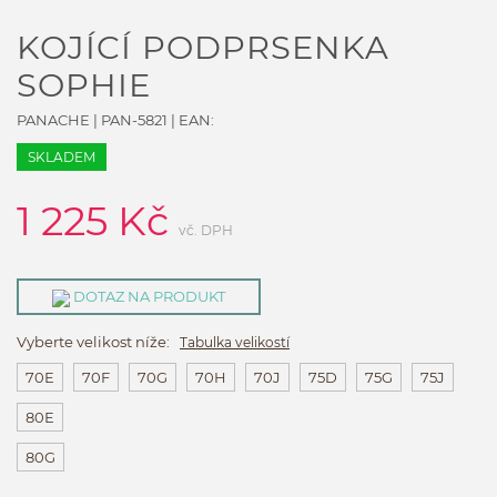
KOJÍCÍ PODPRSENKA
SOPHIE
PANACHE
|
PAN-5821
| EAN:
SKLADEM
1 225
Kč
vč. DPH
DOTAZ NA PRODUKT
Vyberte velikost níže:
Tabulka velikostí
70E
70F
70G
70H
70J
75D
75G
75J
80E
80G