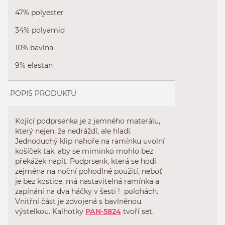
47% polyester
34% polyamid
10% bavlna
9% elastan
POPIS PRODUKTU
Kojící podprsenka je z jemného materálu,
který nejen, že nedráždí, ale hladí.
Jednoduchý klip nahoře na ramínku uvolní
košíček tak, aby se miminko mohlo bez
překážek napít. Podprsenk, která se hodí
zejména na noční pohodlné použití, neboť
je bez kostice, má nastavitelná ramínka a
zapínání na dva háčky v šesti ! polohách.
Vnitřní část je zdvojená s bavlněnou
výstelkou. Kalhotky
PAN-5824
tvoří set.