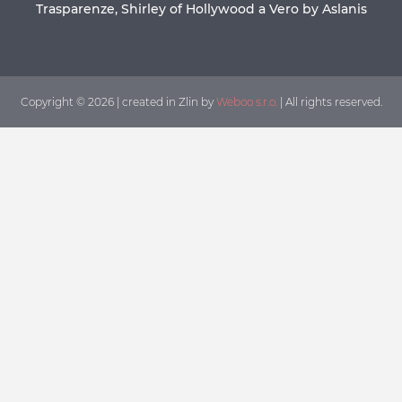
Trasparenze, Shirley of Hollywood a Vero by Aslanis
Copyright © 2026 | created in Zlin by
Weboo s.r.o.
| All rights reserved.