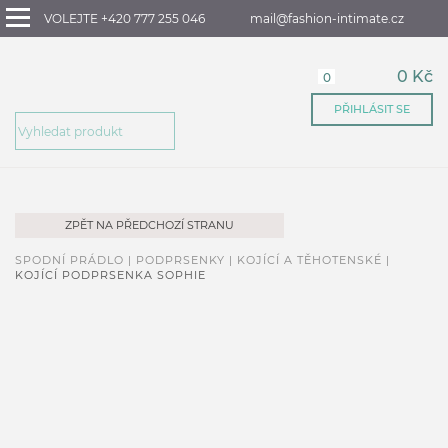
VOLEJTE +420 777 255 046
mail@fashion-intimate.cz
0 Kč
0
PŘIHLÁSIT SE
ZPĚT NA PŘEDCHOZÍ STRANU
SPODNÍ PRÁDLO |
PODPRSENKY |
KOJÍCÍ A TĚHOTENSKÉ |
KOJÍCÍ PODPRSENKA SOPHIE