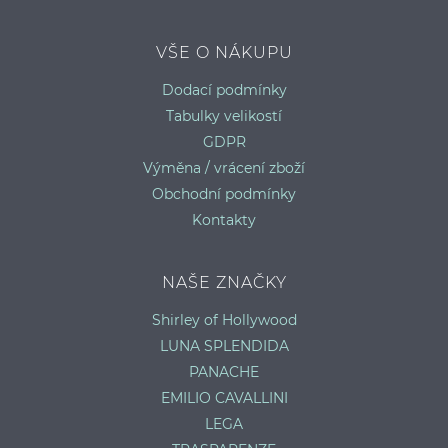
VŠE O NÁKUPU
MASQUERADE BRIDAL PODPRSENKA SERENITY
P
Dodací podmínky
80E
Tabulky velikostí
GDPR
Výměna / vrácení zboží
Obchodní podmínky
Kontakty
NAŠE ZNAČKY
Shirley of Hollywood
LUNA SPLENDIDA
PANACHE
EMILIO CAVALLINI
LEGA