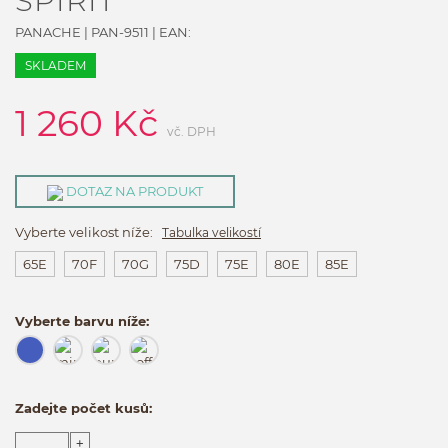
SPIRIT
PANACHE
|
PAN-9511
| EAN:
SKLADEM
1 260
Kč
vč. DPH
DOTAZ NA PRODUKT
Vyberte velikost níže:
Tabulka velikostí
65E
70F
70G
75D
75E
80E
85E
Vyberte barvu níže:
Zadejte počet kusů:
+