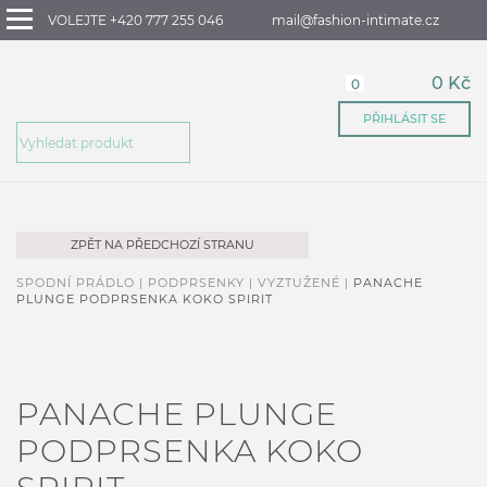
VOLEJTE +420 777 255 046
mail@fashion-intimate.cz
0 Kč
0
PŘIHLÁSIT SE
ZPĚT NA PŘEDCHOZÍ STRANU
SPODNÍ PRÁDLO |
PODPRSENKY |
VYZTUŽENÉ |
PANACHE
PLUNGE PODPRSENKA KOKO SPIRIT
PANACHE PLUNGE
PODPRSENKA KOKO