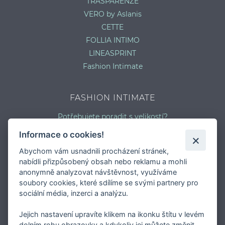
TRASPARENZE
VERO by Aslanis
CETTE
FOLLIA INTIMO
LINEASPRINT
Fashion Intimate
FASHION INTIMATE
Potřebujete poradit s velikostí?
Jaký typ kalhotek je pro vás vhodný?
Informace o cookies!
Nejčastější chyby při výběru prádla
Abychom vám usnadnili procházení stránek,
Typy podprsenek
nabídli přizpůsobený obsah nebo reklamu a mohli
Druhy plavek
anonymně analyzovat návštěvnost, využíváme
Typy punčocháčů
soubory cookies, které sdílíme se svými partnery pro
sociální média, inzerci a analýzu.
Jejich nastavení upravíte klikem na ikonku štítu v levém
dolním rohu obrazovky a kdykoliv jej můžete změnit.