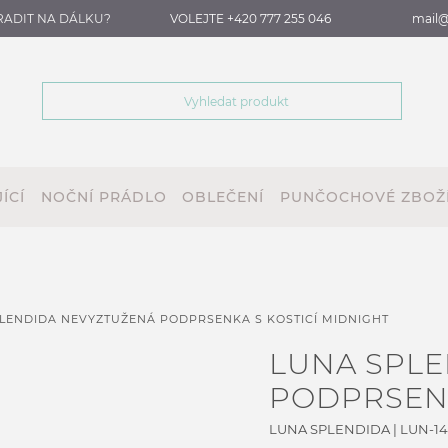
RADIT NA DÁLKU?
VOLEJTE +420 777 255 046
mail@
ÍCÍ
NOČNÍ PRÁDLO
OBLEČENÍ
PUNČOCHOVÉ ZBOŽ
LENDIDA NEVYZTUŽENÁ PODPRSENKA S KOSTICÍ MIDNIGHT
LUNA SPL
PODPRSENK
LUNA SPLENDIDA
|
LUN-1