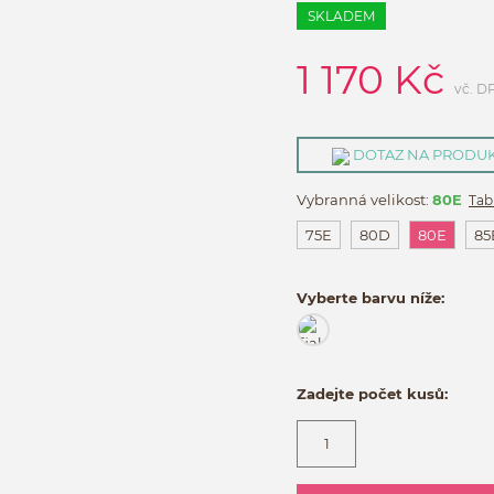
SKLADEM
1 170
Kč
vč. D
DOTAZ NA PRODU
Vybranná velikost:
80E
Tab
75E
80D
80E
85
Vyberte barvu níže:
Zadejte počet kusů: