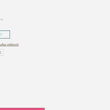
PH
KT
ulka velikostí
E