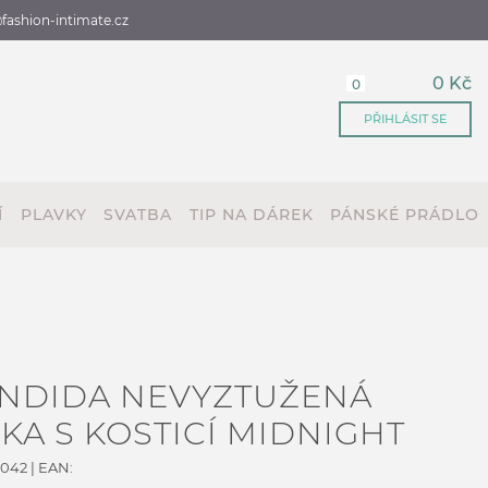
fashion-intimate.cz
0 Kč
0
PŘIHLÁSIT SE
Í
PLAVKY
SVATBA
TIP NA DÁREK
PÁNSKÉ PRÁDLO
ENDIDA NEVYZTUŽENÁ
A S KOSTICÍ MIDNIGHT
4042
| EAN: