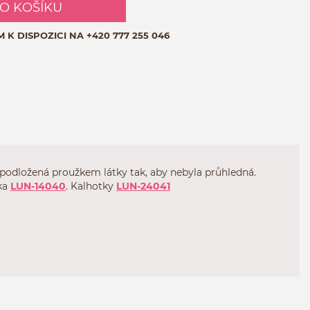
DO KOŠÍKU
M K DISPOZICI NA
+420 777 255 046
 podložená proužkem látky tak, aby nebyla průhledná.
nka
LUN-14040
. Kalhotky
LUN-24041