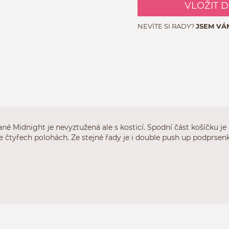
VLOŽIT 
NEVÍTE SI RADY?
JSEM VÁ
é Midnight je nevyztužená ale s kosticí. Spodní část košíčku je
e čtyřech polohách. Ze stejné řady je i double push up podprse