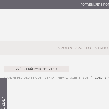
POTŘEBUJETE PO
SPODNÍ PRÁDLO
STAHUJ
ZPĚT NA PŘEDCHOZÍ STRANU
SPODNÍ PRÁDLO |
PODPRSENKY |
NEVYZTUŽENÉ /SOFT/ |
LUNA SP