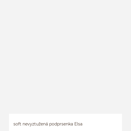
P
soft nevyztužená podprsenka Elsa