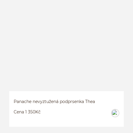
P
P
Panache nevyztužená podprsenka Thea
Cena 1 350Kč