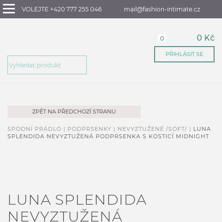
VOLEJTE +420 777 255 046
mail@fashion-intimate.cz
0 Kč
0
PŘIHLÁSIT SE
ZPĚT NA PŘEDCHOZÍ STRANU
SPODNÍ PRÁDLO |
PODPRSENKY |
NEVYZTUŽENÉ /SOFT/ |
LUNA
SPLENDIDA NEVYZTUŽENÁ PODPRSENKA S KOSTICÍ MIDNIGHT
LUNA SPLENDIDA
NEVYZTUŽENÁ