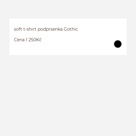
soft t-shirt podprsenka Gothic
Cena 1 250Kč
S