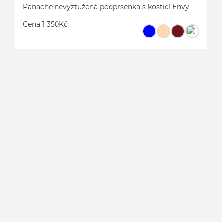
Panache nevyztužená podprsenka s kosticí Envy
Cena 1 350Kč
P
K