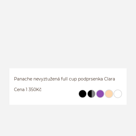
L
S
Panache nevyztužená full cup podprsenka Clara
Cena 1 350Kč