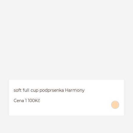
P
F
soft full cup podprsenka Harmony
Cena 1 100Kč