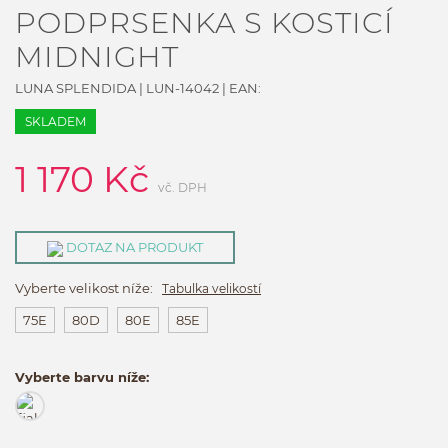
PODPRSENKA S KOSTICÍ
MIDNIGHT
LUNA SPLENDIDA
|
LUN-14042
| EAN:
SKLADEM
1 170
Kč
vč. DPH
DOTAZ NA PRODUKT
Vyberte velikost níže:
Tabulka velikostí
75E
80D
80E
85E
Vyberte barvu níže: