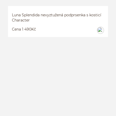
Luna Splendida nevyztužená podprsenka s kosticí
Character
Cena 1 490Kč
L
S