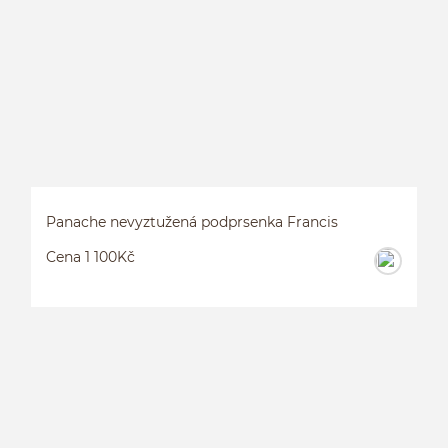
S
Panache nevyztužená podprsenka Francis
Cena 1 100Kč