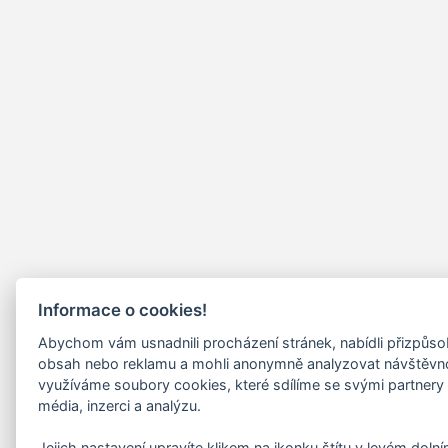
Informace o cookies!
Abychom vám usnadnili procházení stránek, nabídli přizpůs
obsah nebo reklamu a mohli anonymně analyzovat návštěvn
využíváme soubory cookies, které sdílíme se svými partnery 
média, inzerci a analýzu.
Jejich nastavení upravíte klikem na ikonku štítu v levém doln