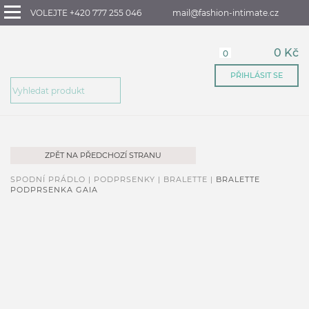
VOLEJTE +420 777 255 046
mail@fashion-intimate.cz
0 Kč
0
PŘIHLÁSIT SE
ZPĚT NA PŘEDCHOZÍ STRANU
SPODNÍ PRÁDLO |
PODPRSENKY |
BRALETTE |
BRALETTE
PODPRSENKA GAIA