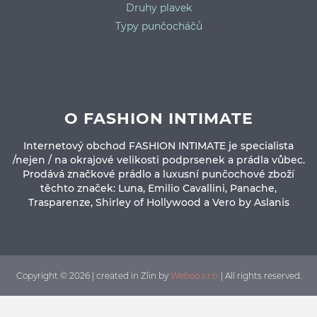
Druhy plavek
Typy punčocháčů
O FASHION INTIMATE
Internetový obchod FASHION INTIMATE je specialista
/nejen / na okrajové velikosti podprsenek a prádla vůbec.
Prodává značkové prádlo a luxusní punčochové zboží
těchto značek: Luna, Emilio Cavallini, Panache,
Trasparenze, Shirley of Hollywood a Vero by Aslanis
Copyright © 2026 | created in Zlin by
Weboo s.r.o.
| All rights reserved.