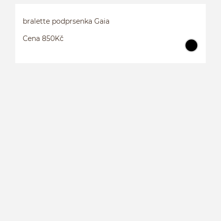
bralette podprsenka Gaia
Cena 850Kč
B