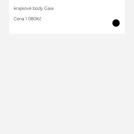
krajkové body Gaia
Cena 1 080Kč
K