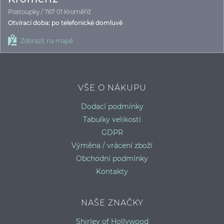
Postoupky / 767 01 Kroměříž
Otvírací doba: po telefonické domluvě
Zobrazit na mapě
VŠE O NÁKUPU
Dodací podmínky
Tabulky velikostí
GDPR
Výměna / vrácení zboží
Obchodní podmínky
Kontakty
NAŠE ZNAČKY
Shirley of Hollywood