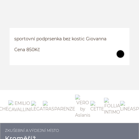
sportovní podprsenka bez kostic Giovanna
Cena 850Kč
ZKUŠEBNÍ A VÝDEJNÍ MÍSTO
S
G
Kroměříž