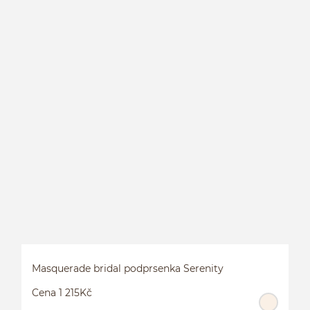
K
Masquerade bridal podprsenka Serenity
Cena 1 215Kč