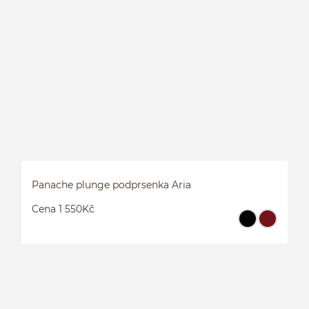
P
Panache plunge podprsenka Aria
Cena 1 550Kč