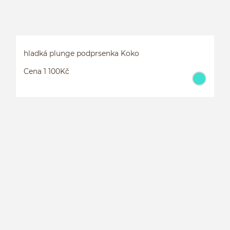
hladká plunge podprsenka Koko
Cena 1 100Kč
H