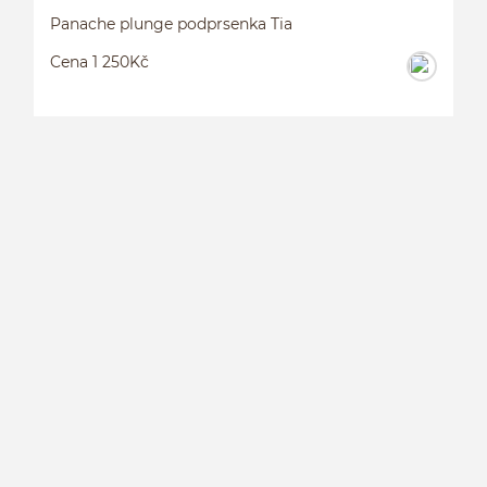
Panache plunge podprsenka Tia
Cena 1 250Kč
P