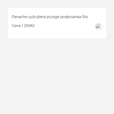
Panache vyztužená plunge podprsenka Rio
Cena 1 250Kč
P
R