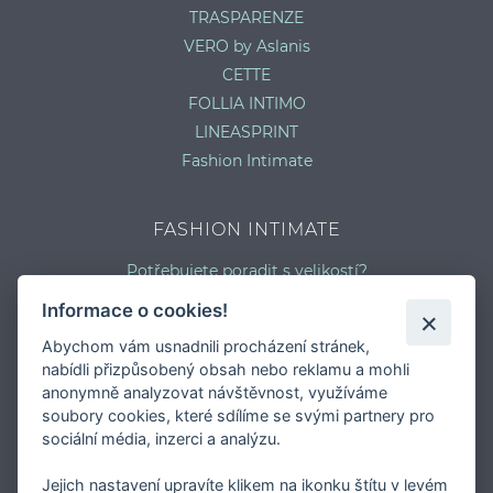
TRASPARENZE
VERO by Aslanis
CETTE
FOLLIA INTIMO
LINEASPRINT
Fashion Intimate
FASHION INTIMATE
Potřebujete poradit s velikostí?
Jaký typ kalhotek je pro vás vhodný?
Informace o cookies!
Nejčastější chyby při výběru prádla
Abychom vám usnadnili procházení stránek,
Typy podprsenek
nabídli přizpůsobený obsah nebo reklamu a mohli
Druhy plavek
anonymně analyzovat návštěvnost, využíváme
Typy punčocháčů
soubory cookies, které sdílíme se svými partnery pro
sociální média, inzerci a analýzu.
Jejich nastavení upravíte klikem na ikonku štítu v levém