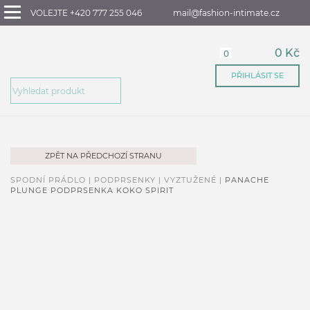
VOLEJTE +420 777 255 046
mail@fashion-intimate.cz
0 Kč
0
PŘIHLÁSIT SE
ZPĚT NA PŘEDCHOZÍ STRANU
SPODNÍ PRÁDLO |
PODPRSENKY |
VYZTUŽENÉ |
PANACHE
PLUNGE PODPRSENKA KOKO SPIRIT