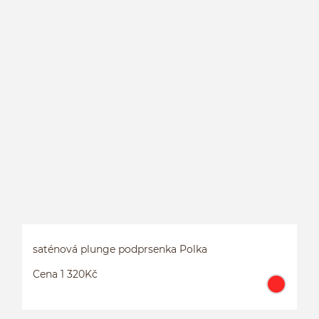
P
saténová plunge podprsenka Polka
Cena 1 320Kč