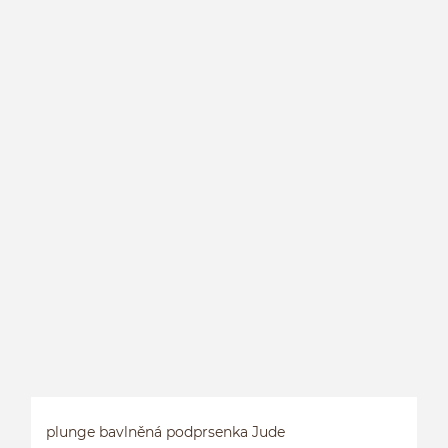
S
plunge bavlněná podprsenka Jude