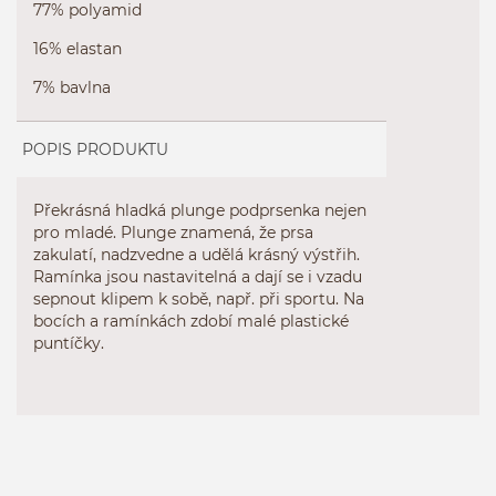
77% polyamid
16% elastan
7% bavlna
POPIS PRODUKTU
Překrásná hladká plunge podprsenka nejen
pro mladé. Plunge znamená, že prsa
zakulatí, nadzvedne a udělá krásný výstřih.
Ramínka jsou nastavitelná a dají se i vzadu
sepnout klipem k sobě, např. při sportu. Na
bocích a ramínkách zdobí malé plastické
puntíčky.