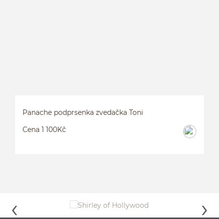
S
Panache podprsenka zvedačka Toni
Cena 1 100Kč