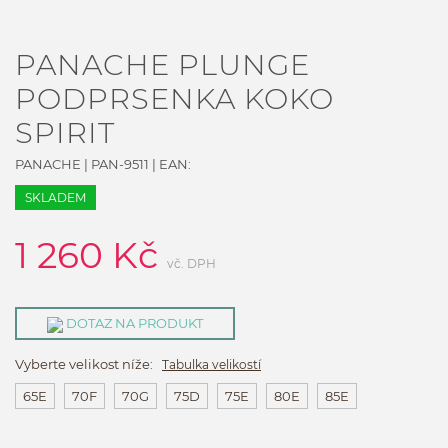
PANACHE PLUNGE
PODPRSENKA KOKO
SPIRIT
PANACHE
|
PAN-9511
| EAN:
SKLADEM
1 260
Kč
vč. DPH
DOTAZ NA PRODUKT
Vyberte velikost níže:
Tabulka velikostí
65E
70F
70G
75D
75E
80E
85E