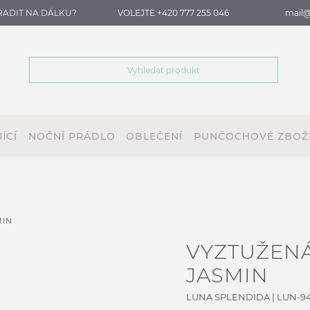
RADIT NA DÁLKU?
VOLEJTE +420 777 255 046
mail@
ÍCÍ
NOČNÍ PRÁDLO
OBLEČENÍ
PUNČOCHOVÉ ZBOŽ
MIN
VYZTUŽEN
JASMIN
LUNA SPLENDIDA
|
LUN-9