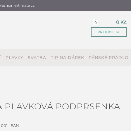
fashion-intimate.cz
0 Kč
0
PŘIHLÁSIT SE
Í
PLAVKY
SVATBA
TIP NA DÁREK
PÁNSKÉ PRÁDLO
Á PLAVKOVÁ PODPRSENKA
4001
| EAN: