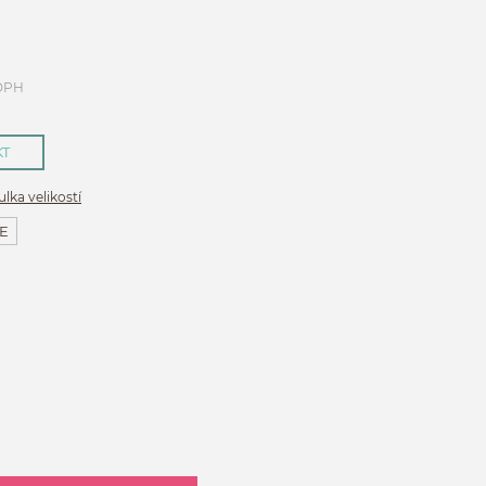
 DPH
KT
lka velikostí
E