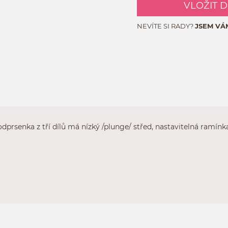
VLOŽIT 
NEVÍTE SI RADY?
JSEM VÁ
prsenka z tří dílů má nízký /plunge/ střed, nastavitelná ramínka