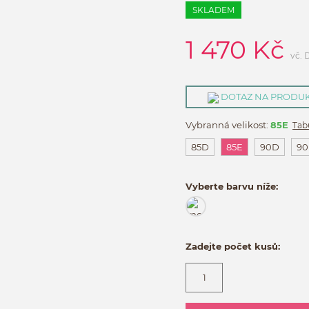
SKLADEM
1 470
Kč
vč.
DOTAZ NA PRODU
Vybranná velikost:
85E
Tabu
85D
85E
90D
90
Vyberte barvu níže:
Zadejte počet kusů: