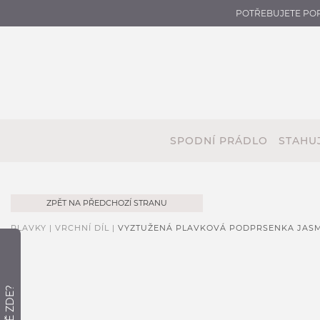
POTŘEBUJETE PO
SPODNÍ PRÁDLO
STAHUJ
ZPĚT NA PŘEDCHOZÍ STRANU
PLAVKY |
VRCHNÍ DÍL |
VYZTUŽENÁ PLAVKOVÁ PODPRSENKA JAS