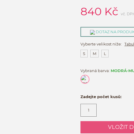
840
Kč
vč. DP
DOTAZ NA PRODU
Vyberte velikost níže:
Tabul
S
M
L
Vybraná barva:
MODRÁ-MU
Zadejte počet kusů:
VLOŽIT 