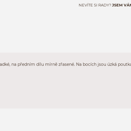
NEVÍTE SI RADY?
JSEM VÁ
ladké, na předním dílu mírně zřasené. Na bocích jsou úzká poutka