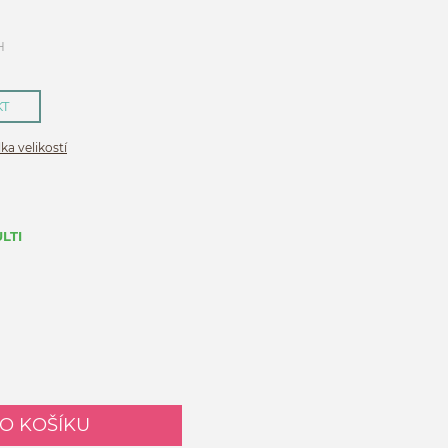
H
KT
ka velikostí
LTI
DO KOŠÍKU