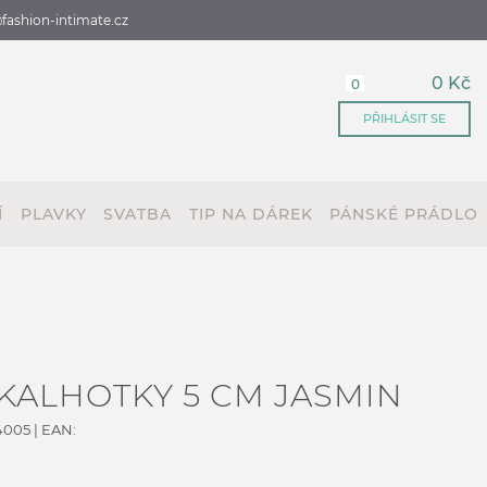
fashion-intimate.cz
0 Kč
0
PŘIHLÁSIT SE
Í
PLAVKY
SVATBA
TIP NA DÁREK
PÁNSKÉ PRÁDLO
KALHOTKY 5 CM JASMIN
4005
| EAN: