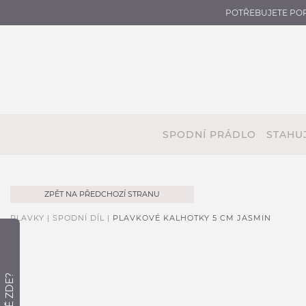
POTŘEBUJETE PO
SPODNÍ PRÁDLO
STAHUJ
ZPĚT NA PŘEDCHOZÍ STRANU
PLAVKY |
SPODNÍ DÍL |
PLAVKOVÉ KALHOTKY 5 CM JASMIN