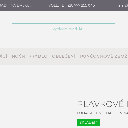
RADIT NA DÁLKU?
VOLEJTE +420 777 255 046
mail@
ÍCÍ
NOČNÍ PRÁDLO
OBLEČENÍ
PUNČOCHOVÉ ZBOŽ
PLAVKOVÉ 
LUNA SPLENDIDA
|
LUN-9
SKLADEM