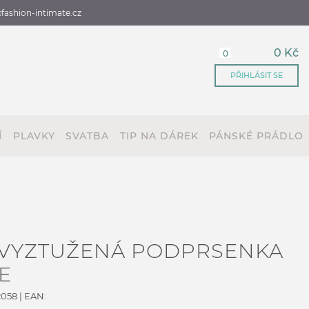
fashion-intimate.cz
0 Kč
0
PŘIHLÁSIT SE
Í
PLAVKY
SVATBA
TIP NA DÁREK
PÁNSKÉ PRÁDLO
 VYZTUŽENÁ PODPRSENKA
E
2058
| EAN: