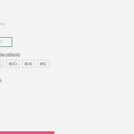
DPH
KT
ka velikostí
C
80D
80E
85C
Á