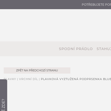
POTŘEBUJETE PO
SPODNÍ PRÁDLO
STAHUJ
ZPĚT NA PŘEDCHOZÍ STRANU
PLAVKY |
VRCHNÍ DÍL |
PLAVKOVÁ VYZTUŽENÁ PODPRSENKA BLUE