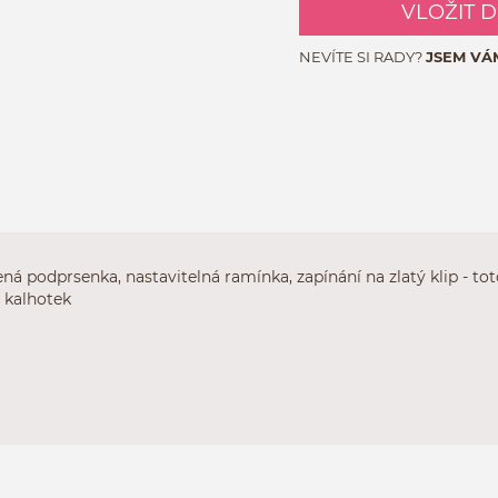
VLOŽIT 
NEVÍTE SI RADY?
JSEM VÁ
á podprsenka, nastavitelná ramínka, zapínání na zlatý klip - tot
 kalhotek