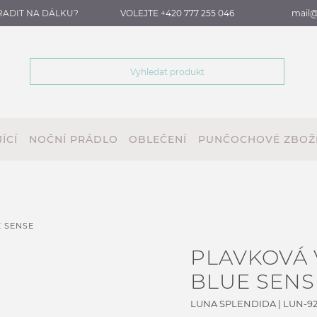
RADIT NA DÁLKU?
VOLEJTE +420 777 255 046
mail@
ÍCÍ
NOČNÍ PRÁDLO
OBLEČENÍ
PUNČOCHOVÉ ZBOŽ
 SENSE
PLAVKOVÁ
BLUE SENS
LUNA SPLENDIDA
|
LUN-9