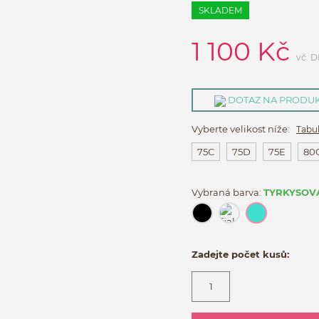
SKLADEM
1 100
Kč
vč. 
DOTAZ NA PRODU
Vyberte velikost níže:
Tabul
75C
75D
75E
80
Vybraná barva:
TYRKYSOV
Zadejte počet kusů: