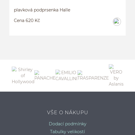
plavková podprsenka Halle
Cena 620 Kč
P
VŠE O NÁKUPU
Dodací podmínky
Tabulky velikostí