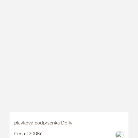
P
plavková podprsenka Dolly
Cena 1 200Kč