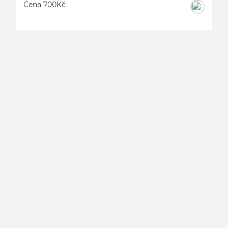
Cena 700Kč
L