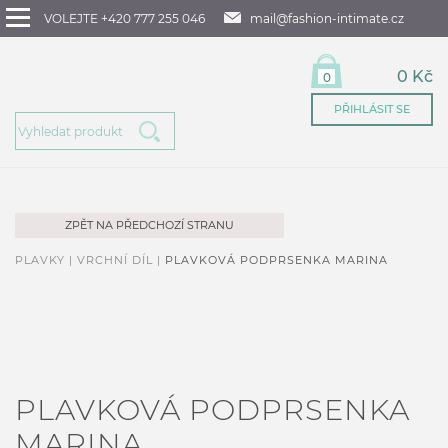
VOLEJTE +420 777 255 046
mail@fashion-intimate.cz
0 Kč
0
PŘIHLÁSIT SE
ZPĚT NA PŘEDCHOZÍ STRANU
PLAVKY |
VRCHNÍ DÍL |
PLAVKOVÁ PODPRSENKA MARINA
PLAVKOVÁ PODPRSENKA
MARINA