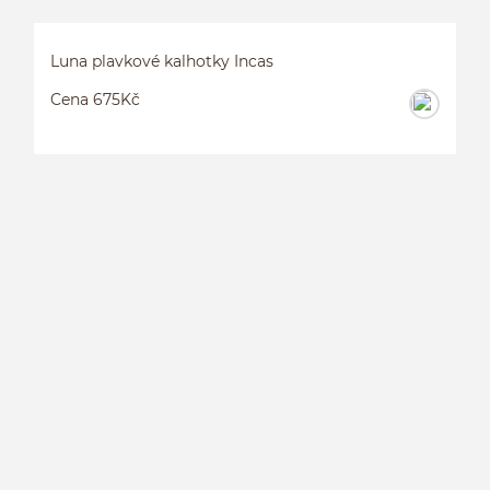
Luna plavkové kalhotky Incas
Cena 675Kč
L