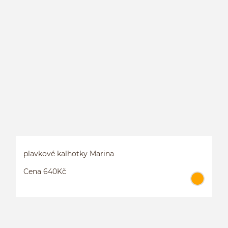
P
plavkové kalhotky Marina
Cena 640Kč