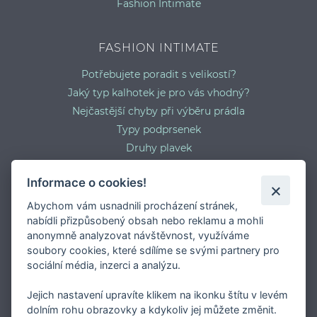
Fashion Intimate
FASHION INTIMATE
Potřebujete poradit s velikostí?
Jaký typ kalhotek je pro vás vhodný?
Nejčastější chyby při výběru prádla
Typy podprsenek
Druhy plavek
Typy punčocháčů
Informace o cookies!
Abychom vám usnadnili procházení stránek,
nabídli přizpůsobený obsah nebo reklamu a mohli
anonymně analyzovat návštěvnost, využíváme
soubory cookies, které sdílíme se svými partnery pro
sociální média, inzerci a analýzu.
Jejich nastavení upravíte klikem na ikonku štítu v levém
dolním rohu obrazovky a kdykoliv jej můžete změnit.