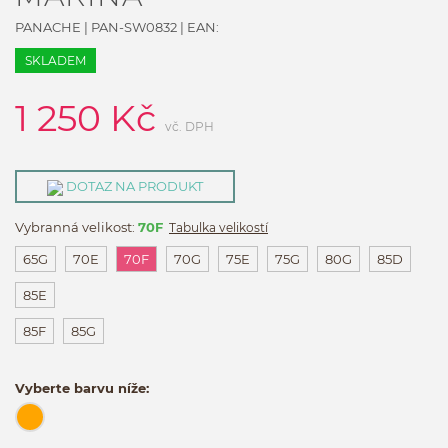
PANACHE
|
PAN-SW0832
| EAN:
SKLADEM
1 250
Kč
vč. DPH
DOTAZ NA PRODUKT
Vybranná velikost:
70F
Tabulka velikostí
65G
70E
70F
70G
75E
75G
80G
85D
85E
85F
85G
Vyberte barvu níže: