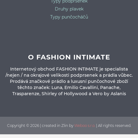
Typy podprsenek
Druhy plavek
Typy punčocháčů
O FASHION INTIMATE
Internetový obchod FASHION INTIMATE je specialista
/nejen / na okrajové velikosti podprsenek a prádla vůbec.
Prodává značkové prádlo a luxusní punčochové zboží
těchto značek: Luna, Emilio Cavallini, Panache,
Trasparenze, Shirley of Hollywood a Vero by Aslanis
Copyright © 2026 | created in Zlin by
Weboo s.r.o.
| All rights reserved.