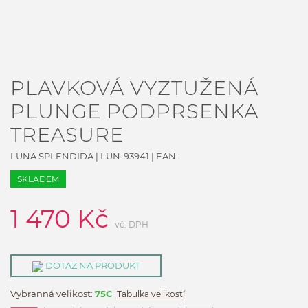
PLAVKOVÁ VYZTUŽENÁ
PLUNGE PODPRSENKA
TREASURE
LUNA SPLENDIDA
|
LUN-93941
| EAN:
SKLADEM
1 470
Kč
vč. DPH
DOTAZ NA PRODUKT
Vybranná velikost:
75C
Tabulka velikostí