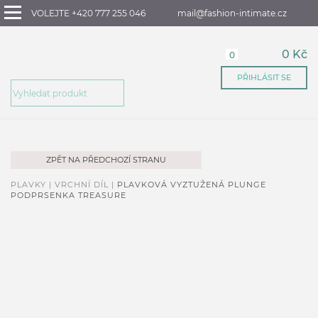
VOLEJTE +420 777 255 046
mail@fashion-intimate.cz
0 Kč
0
PŘIHLÁSIT SE
ZPĚT NA PŘEDCHOZÍ STRANU
PLAVKY |
VRCHNÍ DÍL |
PLAVKOVÁ VYZTUŽENÁ PLUNGE
PODPRSENKA TREASURE