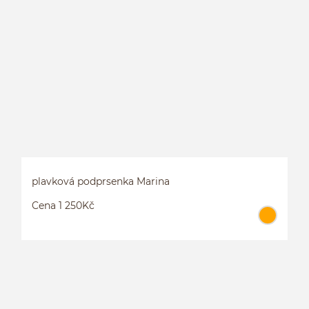
P
plavková podprsenka Marina
Cena 1 250Kč