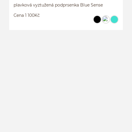
plavková vyztužená podprsenka Blue Sense
Cena 1 100Kč
P
S