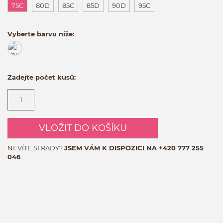
75C
80D
85C
85D
90D
95C
Vyberte barvu níže:
Zadejte počet kusů:
VLOŽIT DO KOŠÍKU
NEVÍTE SI RADY?
JSEM VÁM K DISPOZICI NA
+420 777 255
046