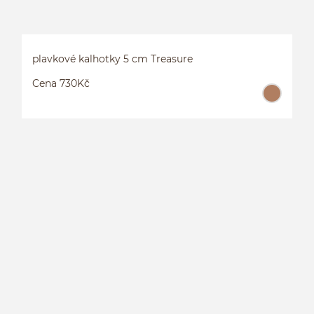
plavkové kalhotky 5 cm Treasure
Cena 730Kč
P