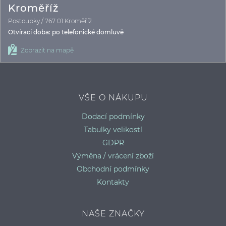
P
Kroměříž
Postoupky / 767 01 Kroměříž
Otvírací doba: po telefonické domluvě
Zobrazit na mapě
VŠE O NÁKUPU
Dodací podmínky
Tabulky velikostí
GDPR
Výměna / vrácení zboží
Obchodní podmínky
Kontakty
NAŠE ZNAČKY