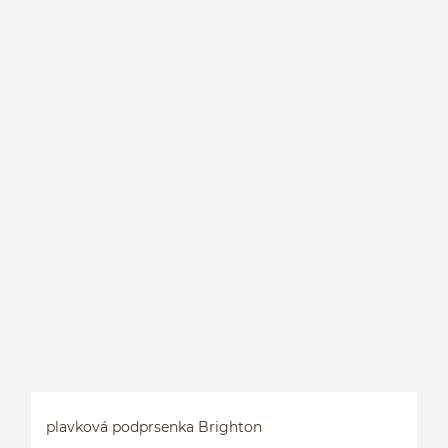
P
plavková podprsenka Brighton