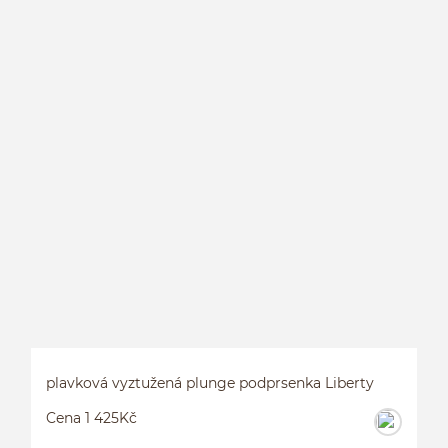
P
plavková vyztužená plunge podprsenka Liberty
Cena 1 425Kč