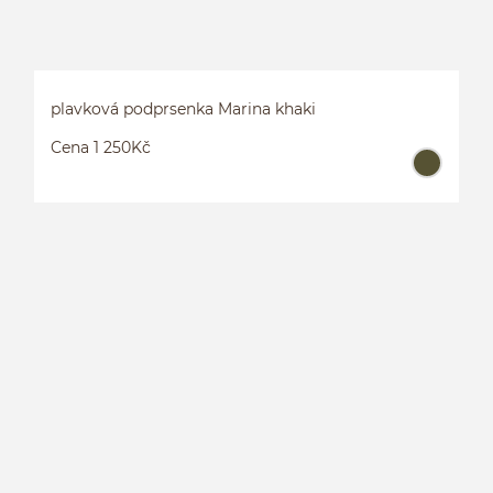
plavková podprsenka Marina khaki
Cena 1 250Kč
P