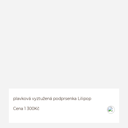
P
plavková vyztužená podprsenka Lilipop
Cena 1 300Kč