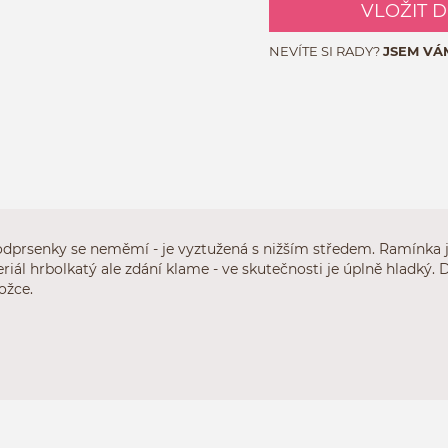
VLOŽIT 
NEVÍTE SI RADY?
JSEM VÁ
odprsenky se neměmí - je vyztužená s nižším středem. Ramínka js
iál hrbolkatý ale zdání klame - ve skutečnosti je úplně hladký.
ožce.