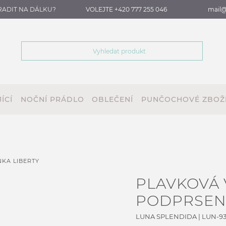
RADIT NA DÁLKU?
VOLEJTE +420 777 255 046
mail@
ÍCÍ
NOČNÍ PRÁDLO
OBLEČENÍ
PUNČOCHOVÉ ZBOŽ
KA LIBERTY
PLAVKOVÁ
PODPRSENK
LUNA SPLENDIDA
|
LUN-93