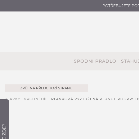
POTŘEBUJETE PO
SPODNÍ PRÁDLO
STAHUJ
ZPĚT NA PŘEDCHOZÍ STRANU
PLAVKY |
VRCHNÍ DÍL |
PLAVKOVÁ VYZTUŽENÁ PLUNGE PODPRSEN