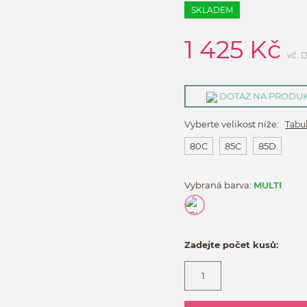
SKLADEM
1 425
Kč
vč. 
DOTAZ NA PRODU
Vyberte velikost níže:
Tabul
80C
85C
85D
Vybraná barva:
MULTI
Zadejte počet kusů: