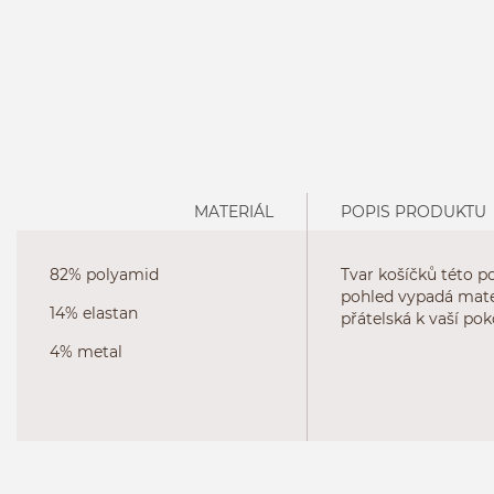
MATERIÁL
POPIS PRODUKTU
82% polyamid
Tvar košíčků této p
pohled vypadá mater
14% elastan
přátelská k vaší pok
4% metal