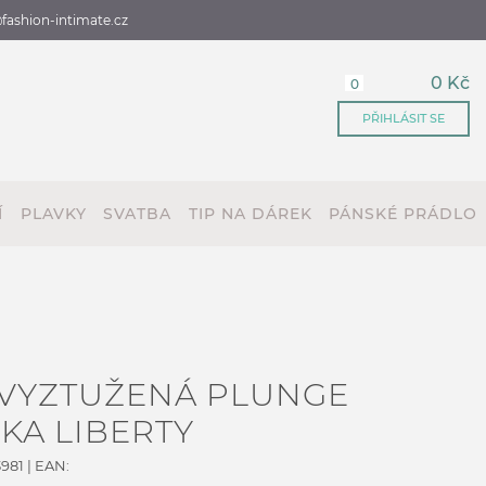
fashion-intimate.cz
0 Kč
0
PŘIHLÁSIT SE
Í
PLAVKY
SVATBA
TIP NA DÁREK
PÁNSKÉ PRÁDLO
 VYZTUŽENÁ PLUNGE
A LIBERTY
981
| EAN: