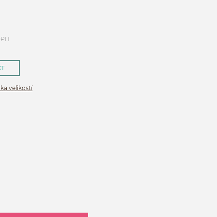
DPH
KT
ka velikostí