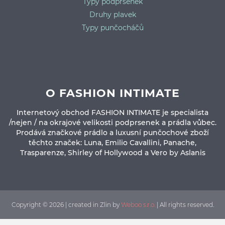
Typy podprsenek
Druhy plavek
Typy punčocháčů
O FASHION INTIMATE
Internetový obchod FASHION INTIMATE je specialista
/nejen / na okrajové velikosti podprsenek a prádla vůbec.
Prodává značkové prádlo a luxusní punčochové zboží
těchto značek: Luna, Emilio Cavallini, Panache,
Trasparenze, Shirley of Hollywood a Vero by Aslanis
Copyright © 2026 | created in Zlin by
Weboo s.r.o.
| All rights reserved.