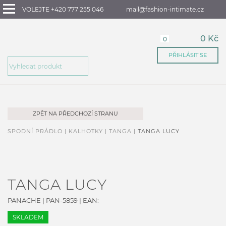
VOLEJTE +420 777 255 046
mail@fashion-intimate.cz
0 Kč
0
PŘIHLÁSIT SE
ZPĚT NA PŘEDCHOZÍ STRANU
SPODNÍ PRÁDLO |
KALHOTKY |
TANGA |
TANGA LUCY
TANGA LUCY
PANACHE
|
PAN-5859
| EAN:
SKLADEM