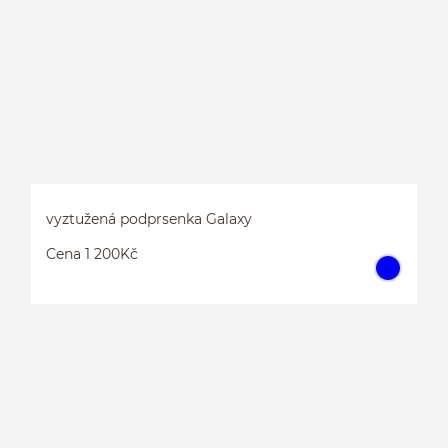
B
vyztužená podprsenka Galaxy
Cena 1 200Kč