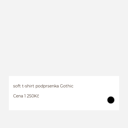
V
soft t-shirt podprsenka Gothic
Cena 1 250Kč