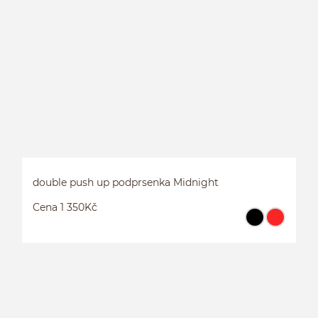
H
double push up podprsenka Midnight
Cena 1 350Kč