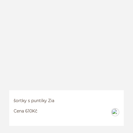
D
šortky s puntíky Zia
Cena 610Kč