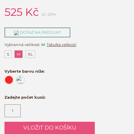
525
Kč
vč. DPH
DOTAZ NA PRODUKT
Vybranná velikost:
M
Tabulka velikostí
S
M
XL
Vyberte barvu níže:
Zadejte počet kusů:
VLOŽIT DO KOŠÍKU