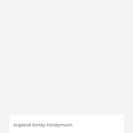
Š
krajkové šortky Honeymoon