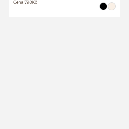
Cena 790Kč
K