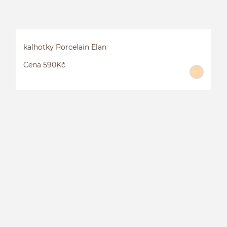
kalhotky Porcelain Elan
Cena 590Kč
K