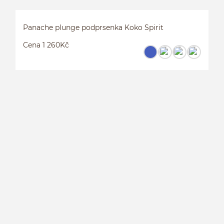
Panache plunge podprsenka Koko Spirit
Cena 1 260Kč
P