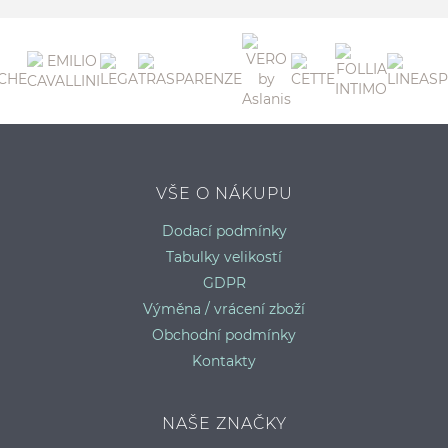
S
VŠE O NÁKUPU
Dodací podmínky
Tabulky velikostí
GDPR
Výměna / vrácení zboží
Obchodní podmínky
Kontakty
NAŠE ZNAČKY