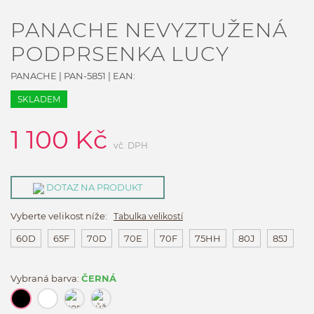
PANACHE NEVYZTUŽENÁ
PODPRSENKA LUCY
PANACHE
|
PAN-5851
| EAN:
SKLADEM
1 100
Kč
vč. DPH
DOTAZ NA PRODUKT
Vyberte velikost níže:
Tabulka velikostí
60D
65F
70D
70E
70F
75HH
80J
85J
Vybraná barva:
ČERNÁ