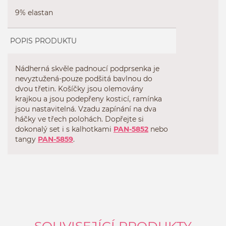
9% elastan
POPIS PRODUKTU
Nádherná skvěle padnoucí podprsenka je
nevyztužená-pouze podšitá bavlnou do
dvou třetin. Košíčky jsou olemovány
krajkou a jsou podepřeny kosticí, ramínka
jsou nastavitelná. Vzadu zapínání na dva
háčky ve třech polohách. Dopřejte si
dokonalý set i s kalhotkami
PAN-5852
nebo
tangy
PAN-5859
.
SOUVISEJÍCÍ PRODUKTY