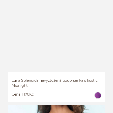
L
S
Luna Splendida nevyztužená podprsenka s kosticí
Midnight
Cena 1 170Kč