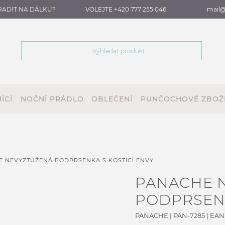
RADIT NA DÁLKU?
VOLEJTE +420 777 255 046
mail@
ÍCÍ
NOČNÍ PRÁDLO
OBLEČENÍ
PUNČOCHOVÉ ZBOŽ
 NEVYZTUŽENÁ PODPRSENKA S KOSTICÍ ENVY
PANACHE 
PODPRSENK
PANACHE
|
PAN-7285
| EAN