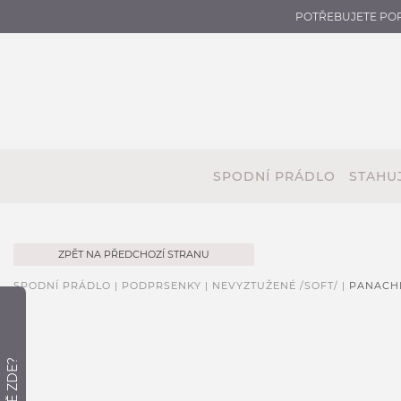
POTŘEBUJETE PO
SPODNÍ PRÁDLO
STAHUJ
ZPĚT NA PŘEDCHOZÍ STRANU
SPODNÍ PRÁDLO |
PODPRSENKY |
NEVYZTUŽENÉ /SOFT/ |
PANACHE