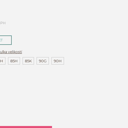
DPH
KT
ulka velikostí
0H
85H
85K
90G
90H