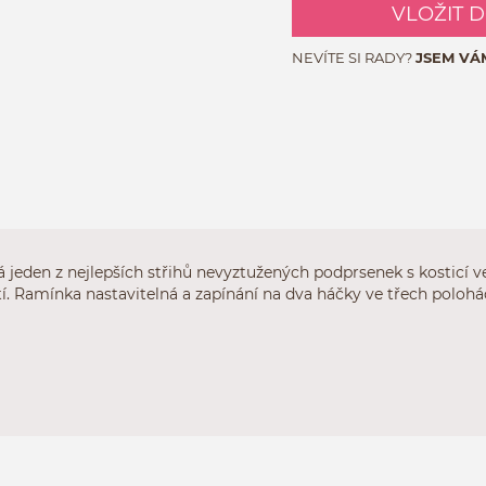
VLOŽIT 
NEVÍTE SI RADY?
JSEM VÁ
jeden z nejlepších střihů nevyztužených podprsenek s kosticí ve
í. Ramínka nastavitelná a zapínání na dva háčky ve třech polohá