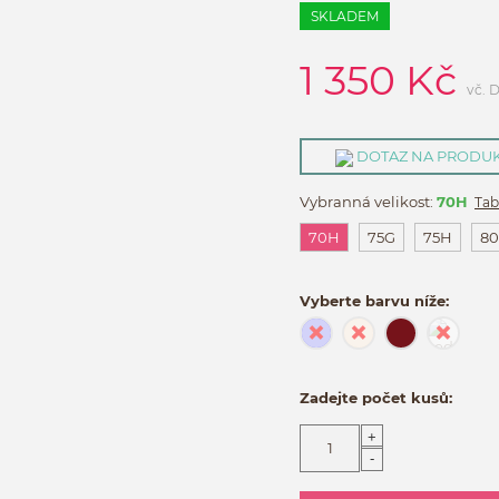
SKLADEM
1 350
Kč
vč. 
DOTAZ NA PRODU
Vybranná velikost:
70H
Tab
70H
75G
75H
8
Vyberte barvu níže:
Zadejte počet kusů:
+
-