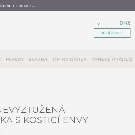
fashion-intimate.cz
0 Kč
0
PŘIHLÁSIT SE
Í
PLAVKY
SVATBA
TIP NA DÁREK
PÁNSKÉ PRÁDLO
NEVYZTUŽENÁ
A S KOSTICÍ ENVY
: