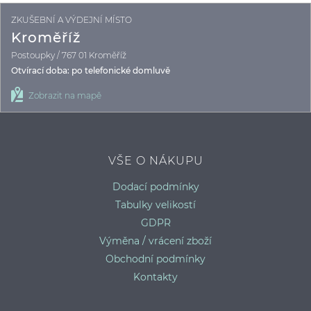
ZKUŠEBNÍ A VÝDEJNÍ MÍSTO
Kroměříž
Postoupky / 767 01 Kroměříž
Otvírací doba: po telefonické domluvě
Zobrazit na mapě
VŠE O NÁKUPU
Dodací podmínky
Tabulky velikostí
GDPR
Výměna / vrácení zboží
Obchodní podmínky
Kontakty