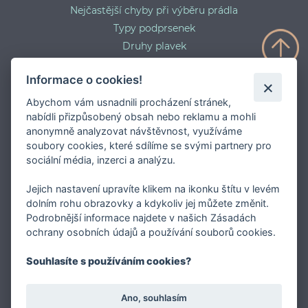
Nejčastější chyby při výběru prádla
Typy podprsenek
Druhy plavek
Typy punčocháčů
Informace o cookies!
Abychom vám usnadnili procházení stránek,
nabídli přizpůsobený obsah nebo reklamu a mohli
anonymně analyzovat návštěvnost, využíváme
soubory cookies, které sdílíme se svými partnery pro
sociální média, inzerci a analýzu.
Jejich nastavení upravíte klikem na ikonku štítu v levém
dolním rohu obrazovky a kdykoliv jej můžete změnit.
Podrobnější informace najdete v našich Zásadách
O FASHION INTIMATE
ochrany osobních údajů a používání souborů cookies.
Internetový obchod FASHION INTIMATE je specialista
Souhlasíte s používáním cookies?
/nejen / na okrajové velikosti podprsenek a prádla vůbec.
Prodává značkové prádlo a luxusní punčochové zboží
Ano, souhlasím
těchto značek: Luna, Emilio Cavallini, Panache,