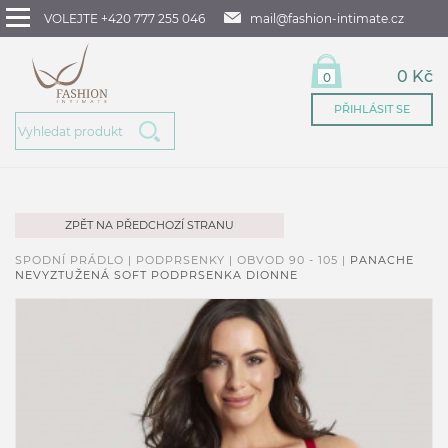
VOLEJTE +420 777 255 046
mail@fashion-intimate.cz
0 Kč
0
PŘIHLÁSIT SE
ZPĚT NA PŘEDCHOZÍ STRANU
SPODNÍ PRÁDLO |
PODPRSENKY |
OBVOD 90 - 105 |
PANACHE
NEVYZTUŽENÁ SOFT PODPRSENKA DIONNE