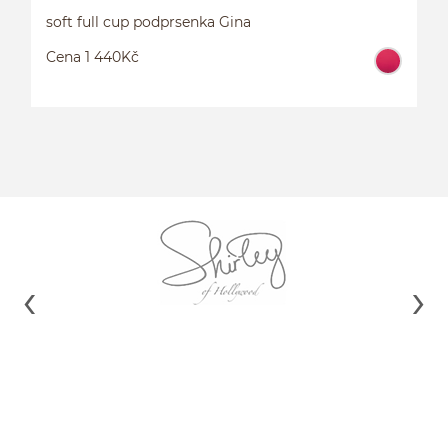
soft full cup podprsenka Gina
Cena 1 440Kč
SOFT PODPRSENKA S KOSTICÍ ESME
S
85G
85H