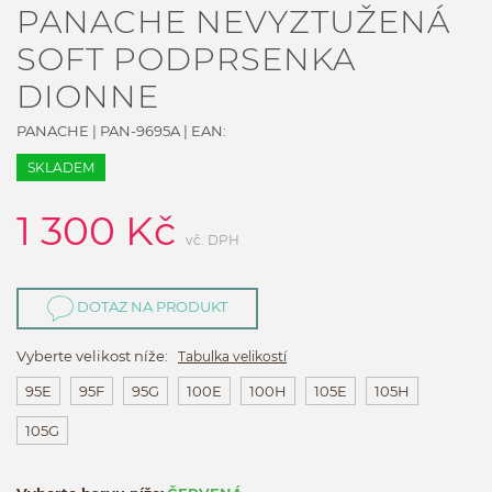
PANACHE NEVYZTUŽENÁ
SOFT PODPRSENKA
DIONNE
PANACHE
|
PAN-9695A
| EAN:
SKLADEM
1 300
Kč
vč. DPH
DOTAZ NA PRODUKT
Vyberte velikost níže:
Tabulka velikostí
95E
95F
95G
100E
100H
105E
105H
105G