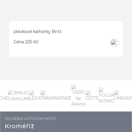
plavkové kalhotky Britt
Cena 225 Kč
ZKUŠEBNÍ A VÝDEJNÍ MÍSTO
P
Kroměříž