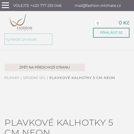
VOLEJTE +420 777 255 046
mail@fashion-intimate.cz
0 Kč
0
PŘIHLÁSIT SE
ZPĚT NA PŘEDCHOZÍ STRANU
PLAVKY |
SPODNÍ DÍL |
PLAVKOVÉ KALHOTKY 5 CM NEON
PLAVKOVÉ KALHOTKY 5
CM NEON