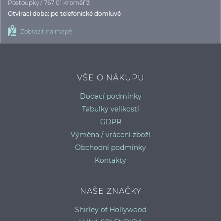
Postoupky / 767 01 Kroměříž
Otvírací doba: po telefonické domluvě
Zobrazit na mapě
VŠE O NÁKUPU
Dodací podmínky
Tabulky velikostí
GDPR
Výměna / vrácení zboží
Obchodní podmínky
Kontakty
NAŠE ZNAČKY
Shirley of Hollywood