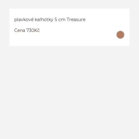
plavkové kalhotky 5 cm Treasure
Cena 730Kč
P