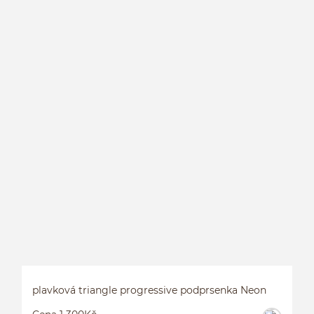
P
plavková triangle progressive podprsenka Neon