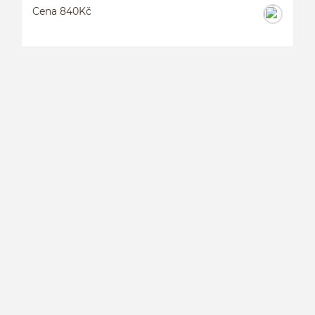
Cena 840Kč
P