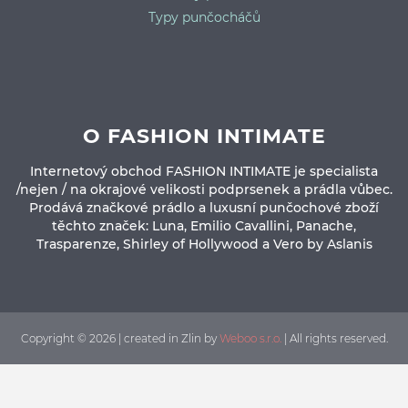
Typy punčocháčů
O FASHION INTIMATE
Internetový obchod FASHION INTIMATE je specialista
/nejen / na okrajové velikosti podprsenek a prádla vůbec.
Prodává značkové prádlo a luxusní punčochové zboží
těchto značek: Luna, Emilio Cavallini, Panache,
Trasparenze, Shirley of Hollywood a Vero by Aslanis
Copyright © 2026 | created in Zlin by
Weboo s.r.o.
| All rights reserved.