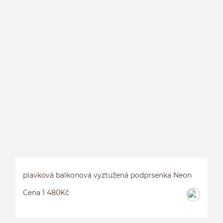
P
P
plavková balkonová vyztužená podprsenka Neon
Cena 1 480Kč