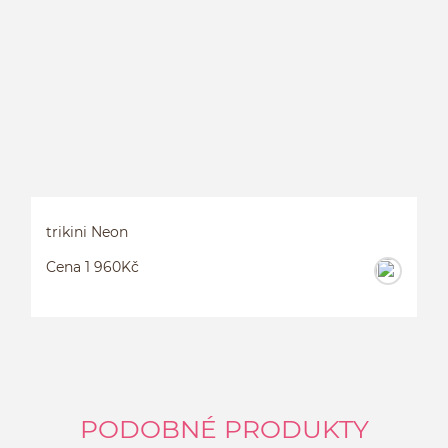
P
trikini Neon
Cena 1 960Kč
PODOBNÉ PRODUKTY