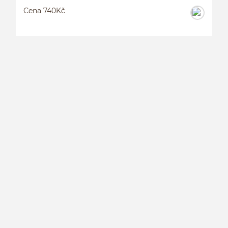
Cena 740Kč
P