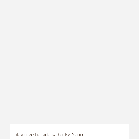
P
P
plavkové tie side kalhotky Neon