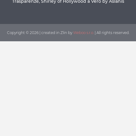
Trasparenze, Shirley of Hollywood a Vero by Aslanis
Copyright © 2026 | created in Zlin by
Weboo s.r.o.
| All rights reserved.