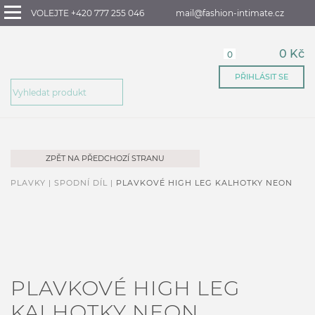
VOLEJTE +420 777 255 046
mail@fashion-intimate.cz
0 Kč
0
PŘIHLÁSIT SE
ZPĚT NA PŘEDCHOZÍ STRANU
PLAVKY |
SPODNÍ DÍL |
PLAVKOVÉ HIGH LEG KALHOTKY NEON
PLAVKOVÉ HIGH LEG
KALHOTKY NEON