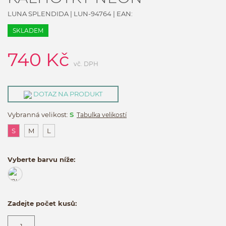
LUNA SPLENDIDA
|
LUN-94764
| EAN:
SKLADEM
740
Kč
vč. DPH
DOTAZ NA PRODUKT
Vybranná velikost:
S
Tabulka velikostí
S
M
L
Vyberte barvu níže:
Zadejte počet kusů: