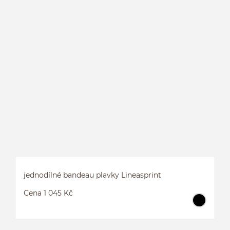
L
jednodílné bandeau plavky Lineasprint
Cena 1 045 Kč