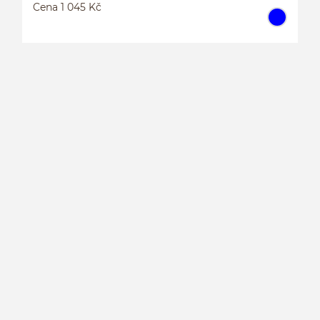
Cena 1 045 Kč
J