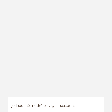
J
jednodílné modré plavky Lineasprint