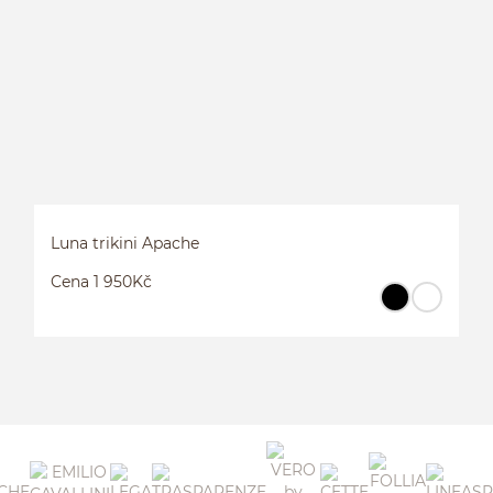
J
Luna trikini Apache
Cena 1 950Kč