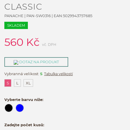
CLASSIC
PANACHE
|
PAN-SW0316
| EAN:
5029943757685
SKLADEM
560
Kč
vč. DPH
DOTAZ NA PRODUKT
Vybranná velikost:
S
Tabulka velikostí
S
L
XL
Vyberte barvu níže:
Zadejte počet kusů: