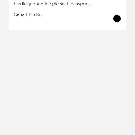
hladké jednodílné plavky Lineasprint
Cena 1 145 Kč
H