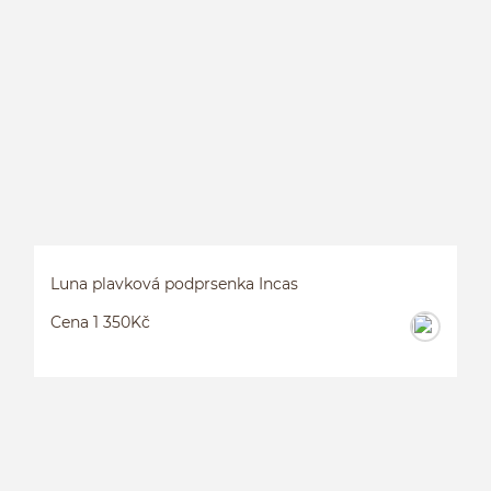
J
L
Luna plavková podprsenka Incas
Cena 1 350Kč