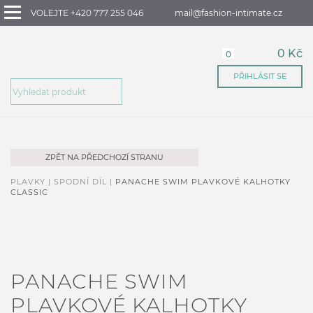
VOLEJTE +420 777 255 046
mail@fashion-intimate.cz
0 Kč
0
PŘIHLÁSIT SE
ZPĚT NA PŘEDCHOZÍ STRANU
PLAVKY |
SPODNÍ DÍL |
PANACHE SWIM PLAVKOVÉ KALHOTKY
CLASSIC
PANACHE SWIM
PLAVKOVÉ KALHOTKY