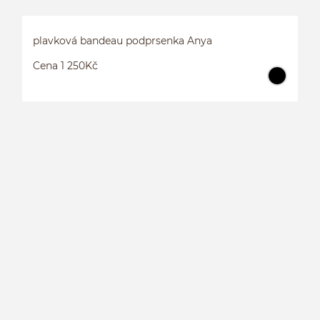
plavková bandeau podprsenka Anya
Cena 1 250Kč
P