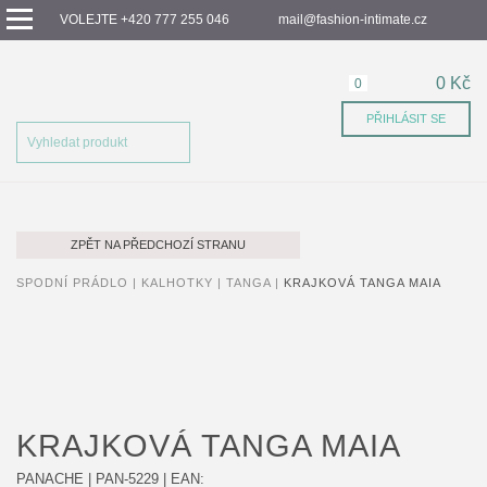
VOLEJTE +420 777 255 046
mail@fashion-intimate.cz
0 Kč
0
PŘIHLÁSIT SE
ZPĚT NA PŘEDCHOZÍ STRANU
SPODNÍ PRÁDLO |
KALHOTKY |
TANGA |
KRAJKOVÁ TANGA MAIA
KRAJKOVÁ TANGA MAIA
PANACHE
|
PAN-5229
| EAN: