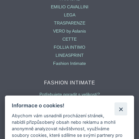
EMILIO CAVALLINI
LEGA
TRASPARENZE
VERO by Aslanis
CETTE
FOLLIA INTIMO
LINEASPRINT
Fashion Intimate
FASHION INTIMATE
Potřebujete poradit s velikostí?
Jaký typ kalhotek je pro vás vhodný?
Informace o cookies!
Nejčastější chyby při výběru prádla
Abychom vám usnadnili procházení stránek,
Typy podprsenek
nabídli přizpůsobený obsah nebo reklamu a mohli
Druhy plavek
anonymně analyzovat návštěvnost, využíváme
Typy punčocháčů
soubory cookies, které sdílíme se svými partnery pro