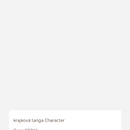
H
krajková tanga Character