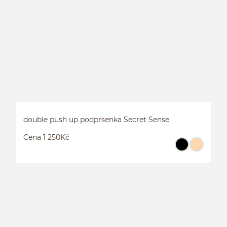
B
double push up podprsenka Secret Sense
Cena 1 250Kč