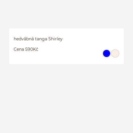
hedvábná tanga Shirley
Cena 590Kč
H