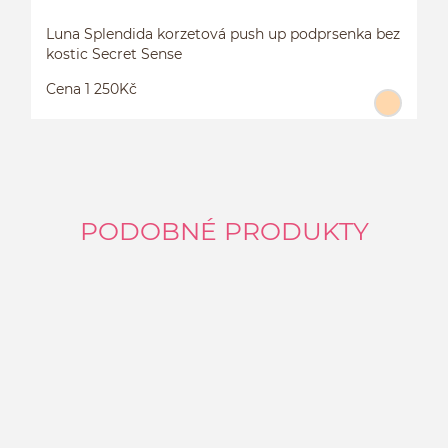
Luna Splendida korzetová push up podprsenka bez
kostic Secret Sense
Cena 1 250Kč
PODOBNÉ PRODUKTY
L
P