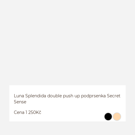
D
Luna Splendida double push up podprsenka Secret
Sense
Cena 1 250Kč