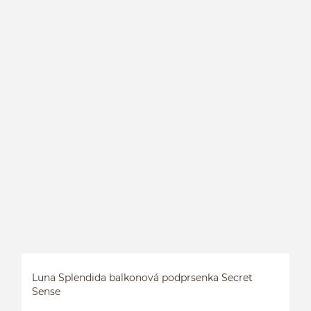
L
P
Luna Splendida balkonová podprsenka Secret
Sense