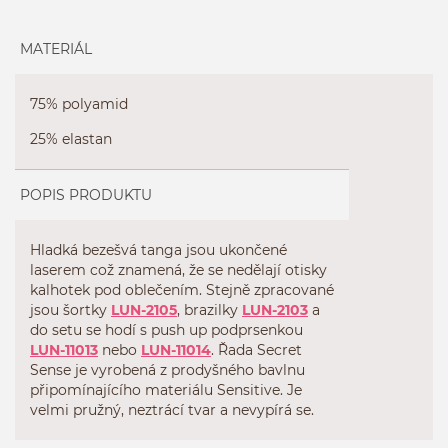
MATERIÁL
75% polyamid
25% elastan
POPIS PRODUKTU
Hladká bezešvá tanga jsou ukončené
laserem což znamená, že se nedělají otisky
kalhotek pod oblečením. Stejně zpracované
jsou šortky
LUN-2105
, brazilky
LUN-2103
a
do setu se hodí s push up podprsenkou
LUN-11013
nebo
LUN-11014
. Řada Secret
Sense je vyrobená z prodyšného bavlnu
připomínajícího materiálu Sensitive. Je
velmi pružný, neztrácí tvar a nevypírá se.