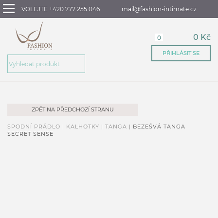
VOLEJTE +420 777 255 046
mail@fashion-intimate.cz
0 Kč
0
PŘIHLÁSIT SE
ZPĚT NA PŘEDCHOZÍ STRANU
SPODNÍ PRÁDLO |
KALHOTKY |
TANGA |
BEZEŠVÁ TANGA
SECRET SENSE