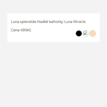
Luna splendida hladké kalhotky Luna Miracle
Cena 490Kč
L
M