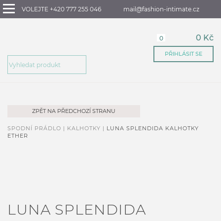
VOLEJTE +420 777 255 046
mail@fashion-intimate.cz
0 Kč
0
PŘIHLÁSIT SE
ZPĚT NA PŘEDCHOZÍ STRANU
SPODNÍ PRÁDLO |
KALHOTKY |
LUNA SPLENDIDA KALHOTKY
ETHER
LUNA SPLENDIDA