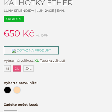
KALHOTKY ETHER
LUNA SPLENDIDA
|
LUN-24051
| EAN:
SKLADEM
650
Kč
vč. DPH
DOTAZ NA PRODUKT
Vybranná velikost:
XL
Tabulka velikostí
M
XL
2XL
Vyberte barvu níže:
Zadejte počet kusů: