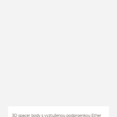
3
3D spacer body s vyztuženou podprsenkou Ether