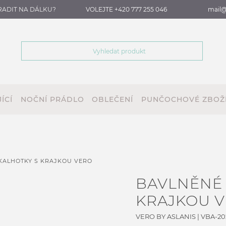
RADIT NA DÁLKU?
VOLEJTE +420 777 255 046
mail@
ÍCÍ
NOČNÍ PRÁDLO
OBLEČENÍ
PUNČOCHOVÉ ZBOŽ
KALHOTKY S KRAJKOU VERO
BAVLNĚNÉ
KRAJKOU 
VERO BY ASLANIS
|
VBA-20