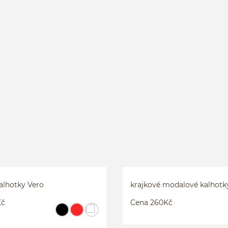
ANGA VERO
KRAJKOVÉ KALHOTKY VERO
S
M
L
více...
alhotky Vero
krajkové modalové kalhotk
Kč
Cena 260Kč