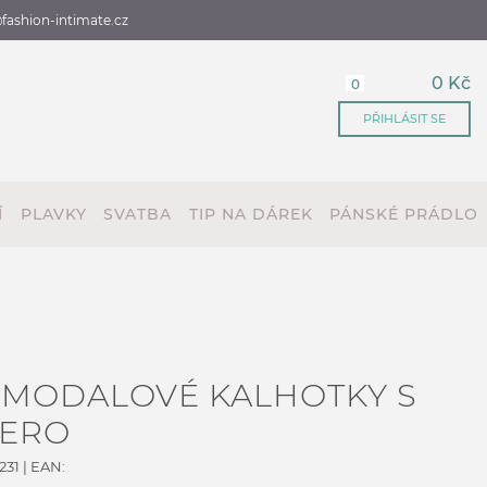
fashion-intimate.cz
0 Kč
0
PŘIHLÁSIT SE
Í
PLAVKY
SVATBA
TIP NA DÁREK
PÁNSKÉ PRÁDLO
 MODALOVÉ KALHOTKY S
VERO
231
| EAN: