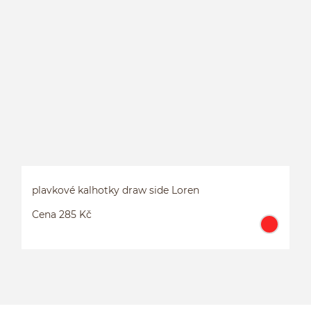
P
plavkové kalhotky draw side Loren
Cena 285 Kč