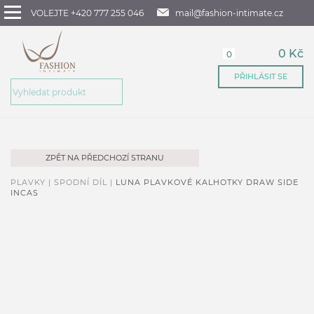
VOLEJTE +420 777 255 046
mail@fashion-intimate.cz
0 Kč
0
PŘIHLÁSIT SE
ZPĚT NA PŘEDCHOZÍ STRANU
PLAVKY |
SPODNÍ DÍL |
LUNA PLAVKOVÉ KALHOTKY DRAW SIDE
INCAS