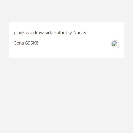
plavkové draw side kalhotky Nancy
Cena 695Kč
P