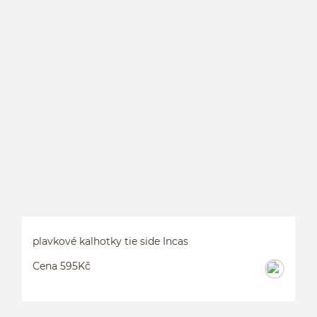
L
plavkové kalhotky tie side Incas
Cena 595Kč