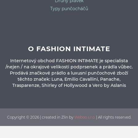
Druhy plavek
Typy punčocháčů
O FASHION INTIMATE
Internetový obchod FASHION INTIMATE je specialista
/nejen / na okrajové velikosti podprsenek a prádla vůbec.
Prodává značkové prádlo a luxusní punčochové zboží
těchto značek: Luna, Emilio Cavallini, Panache,
Trasparenze, Shirley of Hollywood a Vero by Aslanis
Copyright © 2026 | created in Zlin by
Weboo s.r.o.
| All rights reserved.