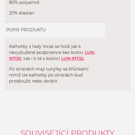
80% polyamid
20% elastan
POPIS PRODUKTU
Kalhotky z řady Incas se hodí jak k
nevyztužené podprsence bez kostic
LUN-
91730
, tak i k té s kosticí
LUN-91732
.
Po stranách mají tunýlky se šňůrkami
nimiž lze kalhotky po stranách buď
prodloužit nebo zkrátit.
SOUVISEJÍCÍ PRODUKTY