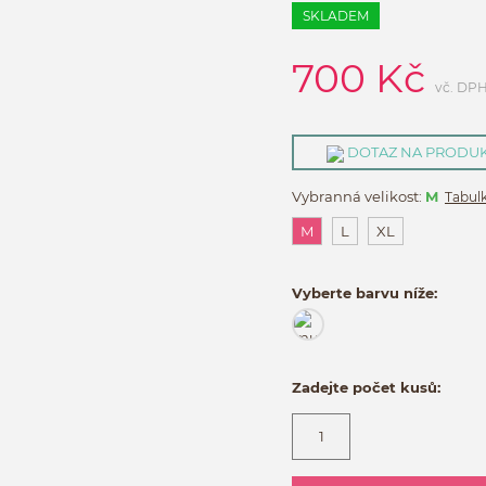
SKLADEM
700
Kč
vč. DP
DOTAZ NA PRODU
Vybranná velikost:
M
Tabulk
M
L
XL
Vyberte barvu níže:
Zadejte počet kusů: