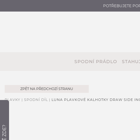
POTŘEBUJETE PO
SPODNÍ PRÁDLO
STAHUJ
ZPĚT NA PŘEDCHOZÍ STRANU
PLAVKY |
SPODNÍ DÍL |
LUNA PLAVKOVÉ KALHOTKY DRAW SIDE IN