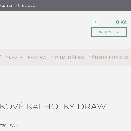
fashion-intimate.cz
0 Kč
0
PŘIHLÁSIT SE
Í
PLAVKY
SVATBA
TIP NA DÁREK
PÁNSKÉ PRÁDLO
VKOVÉ KALHOTKY DRAW
736
| EAN: