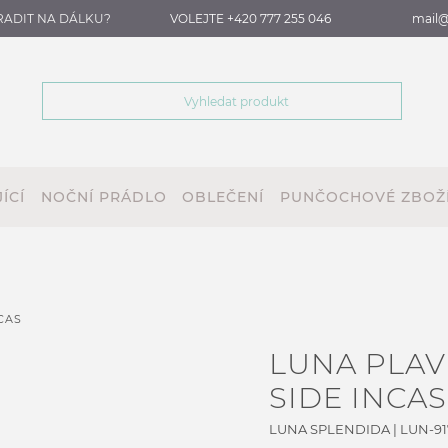
RADIT NA DÁLKU?
VOLEJTE +420 777 255 046
mail@
ÍCÍ
NOČNÍ PRÁDLO
OBLEČENÍ
PUNČOCHOVÉ ZBOŽ
CAS
LUNA PLA
SIDE INCAS
LUNA SPLENDIDA
|
LUN-91