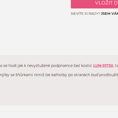
VLOŽIT 
NEVÍTE SI RADY?
JSEM VÁ
as se hodí jak k nevyztužené podprsence bez kostic
LUN-91730
, t
nýlky se šňůrkami nimiž lze kalhotky po stranách buď prodloužit 