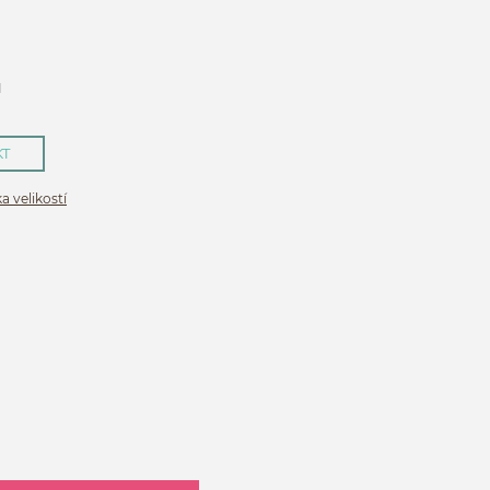
H
KT
a velikostí