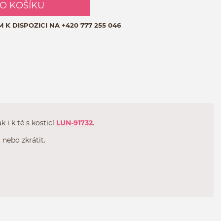
DO KOŠÍKU
M K DISPOZICI NA
+420 777 255 046
ak i k té s kosticí
LUN-91732
.
nebo zkrátit.