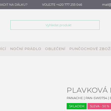
RADIT NA DÁLKU?
VOLEJTE +420 777 255 046
mail@
ÍCÍ
NOČNÍ PRÁDLO
OBLEČENÍ
PUNČOCHOVÉ ZBOŽ
PLAVKOVÁ
PANACHE
|
PAN-SW0754
| 
SKLADEM
SLEVA - 50 %