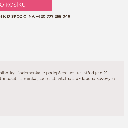
DO KOŠÍKU
M K DISPOZICI NA
+420 777 255 046
kalhotky. Podprsenka je podepřena kosticí, střed je nižší
ortní pocit. Ramínka jsou nastavitelná a ozdobená kovovým