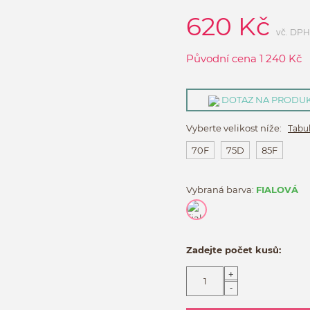
620
Kč
vč. DPH
Původní cena
1 240
Kč
DOTAZ NA PRODU
Vyberte velikost níže:
Tabul
70F
75D
85F
Vybraná barva:
FIALOVÁ
Zadejte počet kusů:
+
-