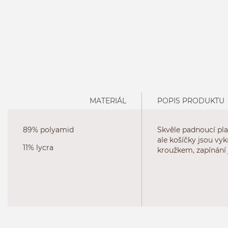
MATERIÁL
POPIS PRODUKTU
89% polyamid
Skvěle padnoucí pla
ale košíčky jsou vy
11% lycra
kroužkem, zapínání j