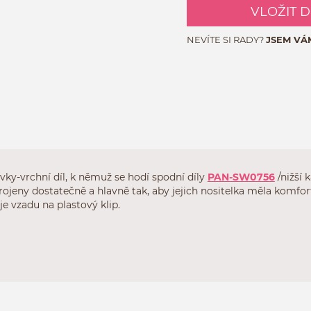
VLOŽIT 
NEVÍTE SI RADY?
JSEM VÁ
vky-vrchní díl, k němuž se hodí spodní díly
PAN-SW0756
/nižší 
krojeny dostatečně a hlavně tak, aby jejich nositelka měla komf
e vzadu na plastový klip.