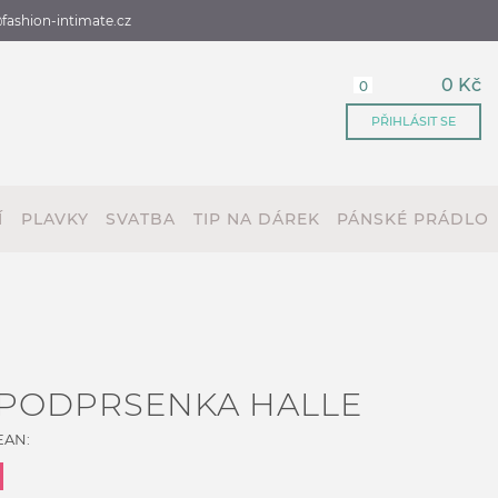
fashion-intimate.cz
0 Kč
0
PŘIHLÁSIT SE
Í
PLAVKY
SVATBA
TIP NA DÁREK
PÁNSKÉ PRÁDLO
 PODPRSENKA HALLE
EAN: