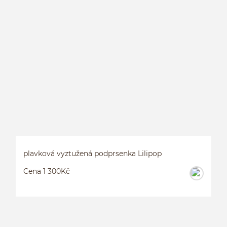
P
S
plavková vyztužená podprsenka Lilipop
Cena 1 300Kč