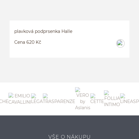
plavková podprsenka Halle
Cena 620 Kč
P
VŠE O NÁKUPU