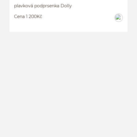
plavková podprsenka Dolly
Cena 1 200Kč
P