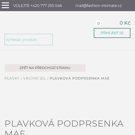
VOLEJTE +420 777 255 046
mail@fashion-intimate.cz
0 Kč
0
PŘIHLÁSIT SE
ZPĚT NA PŘEDCHOZÍ STRANU
PLAVKY |
VRCHNÍ DÍL |
PLAVKOVÁ PODPRSENKA MAE
PLAVKOVÁ PODPRSENKA
MAE