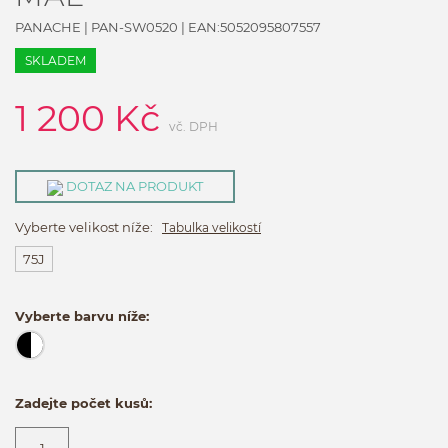
PANACHE
|
PAN-SW0520
| EAN:
5052095807557
SKLADEM
1 200
Kč
vč. DPH
DOTAZ NA PRODUKT
Vyberte velikost níže:
Tabulka velikostí
75J
Vyberte barvu níže:
Zadejte počet kusů: