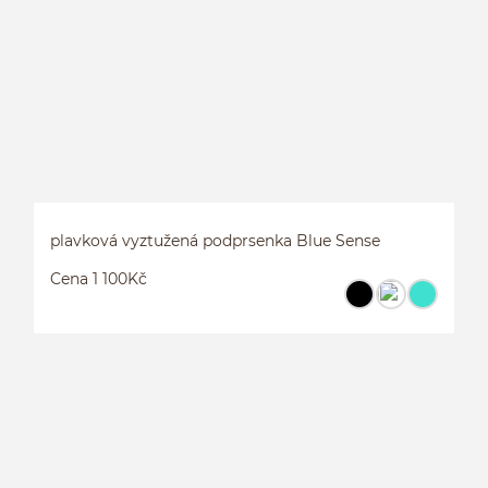
G
plavková vyztužená podprsenka Blue Sense
Cena 1 100Kč