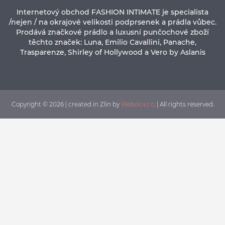
Internetový obchod FASHION INTIMATE je specialista
/nejen / na okrajové velikosti podprsenek a prádla vůbec.
Prodává značkové prádlo a luxusní punčochové zboží
těchto značek: Luna, Emilio Cavallini, Panache,
Trasparenze, Shirley of Hollywood a Vero by Aslanis
Copyright © 2026 | created in Zlin by
Weboo s.r.o.
| All rights reserved.