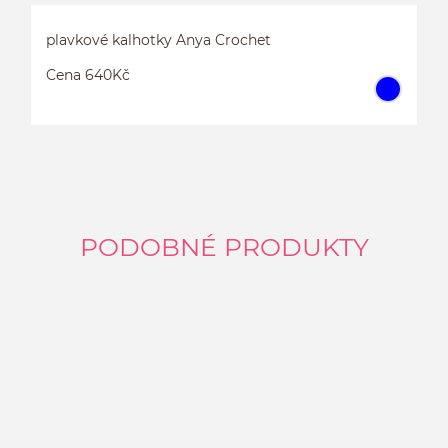
plavkové kalhotky Anya Crochet
Cena 640Kč
PODOBNÉ PRODUKTY
TANKINI S NEVYZTUŽENOU PODPRSENKOU
ANYA CROCHET
P
75D
75E
75H
více...