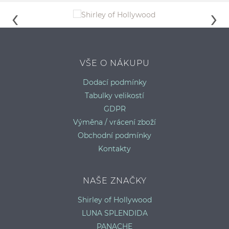
VŠE O NÁKUPU
LUNA PLAVKOVÉ KALHOTKY INCAS
H
Dodací podmínky
M
Tabulky velikostí
GDPR
Výměna / vrácení zboží
Obchodní podmínky
Kontakty
NAŠE ZNAČKY
Shirley of Hollywood
LUNA SPLENDIDA
PANACHE