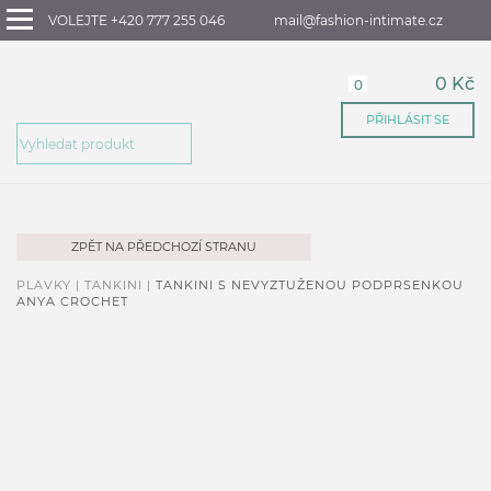
VOLEJTE +420 777 255 046
mail@fashion-intimate.cz
0 Kč
0
PŘIHLÁSIT SE
ZPĚT NA PŘEDCHOZÍ STRANU
PLAVKY |
TANKINI |
TANKINI S NEVYZTUŽENOU PODPRSENKOU
ANYA CROCHET