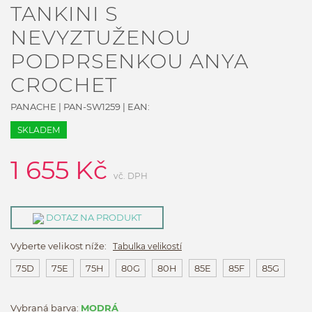
TANKINI S
NEVYZTUŽENOU
PODPRSENKOU ANYA
CROCHET
PANACHE
|
PAN-SW1259
| EAN:
SKLADEM
1 655
Kč
vč. DPH
DOTAZ NA PRODUKT
Vyberte velikost níže:
Tabulka velikostí
75D
75E
75H
80G
80H
85E
85F
85G
Vybraná barva:
MODRÁ