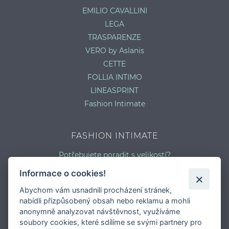
EMILIO CAVALLINI
LEGA
TRASPARENZE
VERO by Aslanis
CETTE
FOLLIA INTIMO
LINEASPRINT
Fashion Intimate
FASHION INTIMATE
Potřebujete poradit s velikostí?
Jaký typ kalhotek je pro vás vhodný?
Informace o cookies!
Nejčastější chyby při výběru prádla
Abychom vám usnadnili procházení stránek,
Typy podprsenek
nabídli přizpůsobený obsah nebo reklamu a mohli
Druhy plavek
anonymně analyzovat návštěvnost, využíváme
Typy punčocháčů
soubory cookies, které sdílíme se svými partnery pro