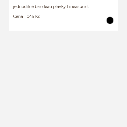
jednodílné bandeau plavky Lineasprint
Cena 1 045 Kč
J