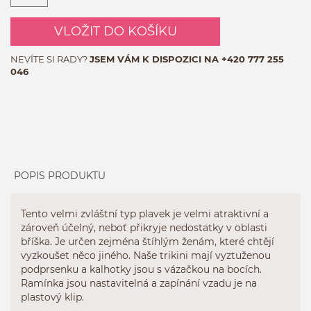
VLOŽIT DO KOŠÍKU
NEVÍTE SI RADY?
JSEM VÁM K DISPOZICI NA
+420 777 255
046
POPIS PRODUKTU
Tento velmi zvláštní typ plavek je velmi atraktivní a
zároveň účelný, neboť přikryje nedostatky v oblasti
bříška. Je určen zejména štíhlým ženám, které chtějí
vyzkoušet něco jiného. Naše trikini mají vyztuženou
podprsenku a kalhotky jsou s vázačkou na bocích.
Ramínka jsou nastavitelná a zapínání vzadu je na
plastový klip.