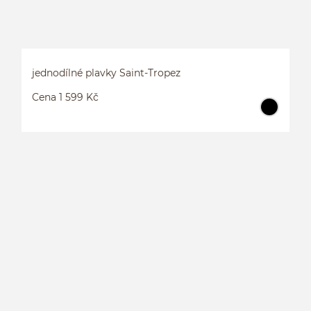
jednodílné plavky Saint-Tropez
Cena 1 599 Kč
J