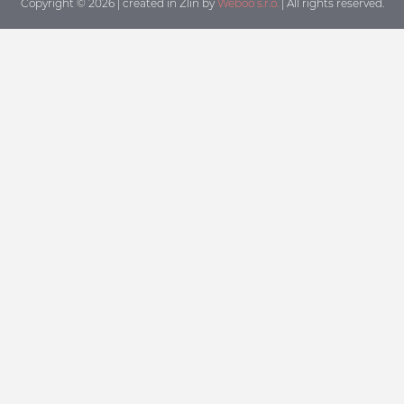
Copyright © 2026 | created in Zlin by
Weboo s.r.o.
| All rights reserved.