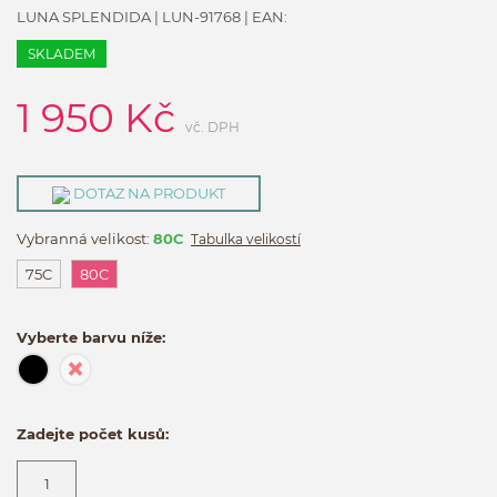
LUNA SPLENDIDA
|
LUN-91768
| EAN:
SKLADEM
1 950
Kč
vč. DPH
DOTAZ NA PRODUKT
Vybranná velikost:
80C
Tabulka velikostí
75C
80C
Vyberte barvu níže:
Zadejte počet kusů: