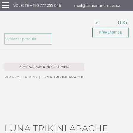
VOLEJTE +420 777 255 046
mail@fashion-intimate.cz
0 Kč
0
PŘIHLÁSIT SE
ZPĚT NA PŘEDCHOZÍ STRANU
PLAVKY |
TRIKINY |
LUNA TRIKINI APACHE
LUNA TRIKINI APACHE