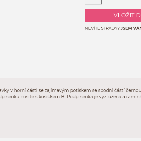
VLOŽIT 
NEVÍTE SI RADY?
JSEM VÁ
vky v horní části se zajímavým potiskem se spodní částí černou js
prsenku nosíte s košíčkem B. Podprsenka je vyztužená a ramínk