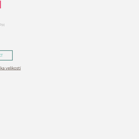
DPH
KT
ka velikostí