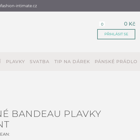
fashion-intimate.cz
0 Kč
0
PŘIHLÁSIT SE
Í
PLAVKY
SVATBA
TIP NA DÁREK
PÁNSKÉ PRÁDLO
NÉ BANDEAU PLAVKY
NT
 EAN: