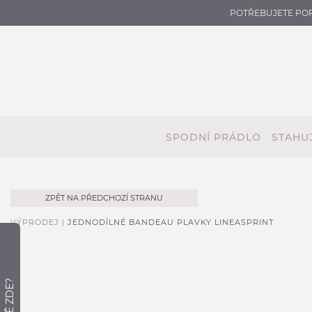
POTŘEBUJETE PO
SPODNÍ PRÁDLO
STAHUJ
ZPĚT NA PŘEDCHOZÍ STRANU
VÝPRODEJ |
JEDNODÍLNÉ BANDEAU PLAVKY LINEASPRINT