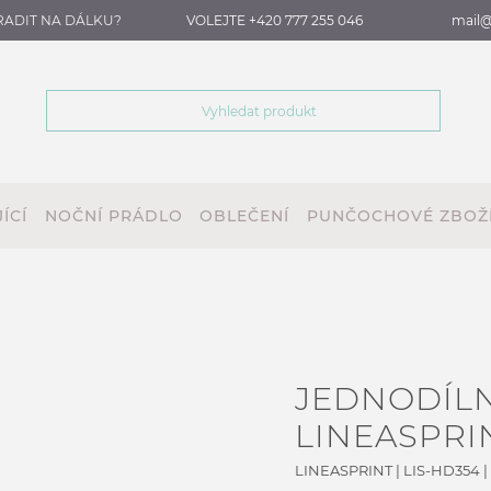
RADIT NA DÁLKU?
VOLEJTE +420 777 255 046
mail@
ÍCÍ
NOČNÍ PRÁDLO
OBLEČENÍ
PUNČOCHOVÉ ZBOŽ
JEDNODÍL
LINEASPRI
LINEASPRINT
|
LIS-HD354
|