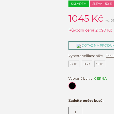
SKLADEM
SLEVA - 50 %
1045
Kč
vč. 
Původní cena
2 090
Kč
DOTAZ NA PRODU
Vyberte velikost níže:
Tabul
80B
85B
90B
Vybraná barva:
ČERNÁ
Zadejte počet kusů: