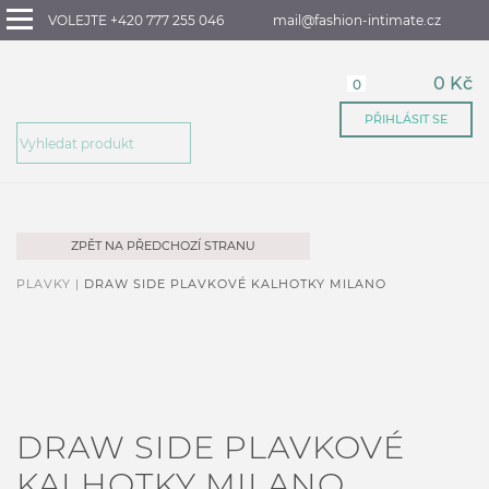
VOLEJTE +420 777 255 046
mail@fashion-intimate.cz
0 Kč
0
PŘIHLÁSIT SE
ZPĚT NA PŘEDCHOZÍ STRANU
PLAVKY |
DRAW SIDE PLAVKOVÉ KALHOTKY MILANO
DRAW SIDE PLAVKOVÉ
KALHOTKY MILANO