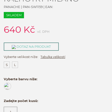
PANACHE
|
PAN-SW1159
| EAN:
SKLADEM
640
Kč
vč. DPH
DOTAZ NA PRODUKT
Vyberte velikost níže:
Tabulka velikostí
S
L
Vyberte barvu níže:
Zadejte počet kusů: