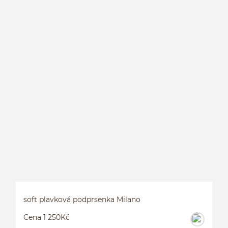
D
P
soft plavková podprsenka Milano
Cena 1 250Kč