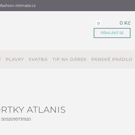
fashion-intimate.cz
0 Kč
0
PŘIHLÁSIT SE
Í
PLAVKY
SVATBA
TIP NA DÁREK
PÁNSKÉ PRÁDLO
RTKY ATLANIS
:
5052095731920