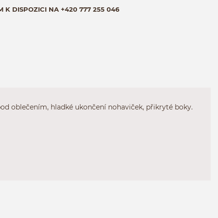
M K DISPOZICI NA
+420 777 255 046
od oblečením, hladké ukončení nohaviček, přikryté boky.