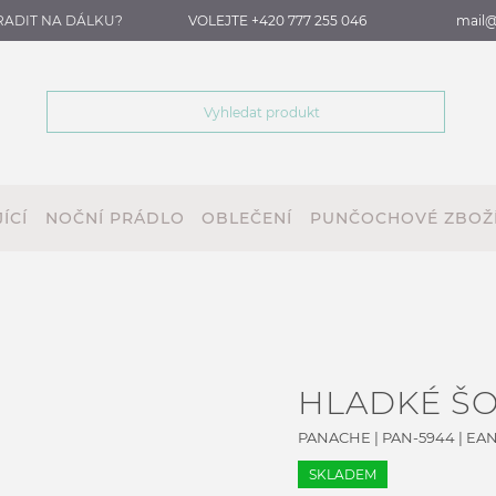
RADIT NA DÁLKU?
VOLEJTE +420 777 255 046
mail@
ÍCÍ
NOČNÍ PRÁDLO
OBLEČENÍ
PUNČOCHOVÉ ZBOŽ
HLADKÉ ŠO
PANACHE
|
PAN-5944
| EAN
SKLADEM