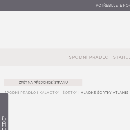
POTŘEBUJETE PO
SPODNÍ PRÁDLO
STAHUJ
ZPĚT NA PŘEDCHOZÍ STRANU
SPODNÍ PRÁDLO |
KALHOTKY |
ŠORTKY |
HLADKÉ ŠORTKY ATLANIS