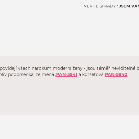
NEVÍTE SI RADY?
JSEM VÁ
ovídají všech nárokům moderní ženy - jsou téměř neviditelné p
oliv podprsenka, zejména ,
PAN-5941
a korzetová
PAN-5940