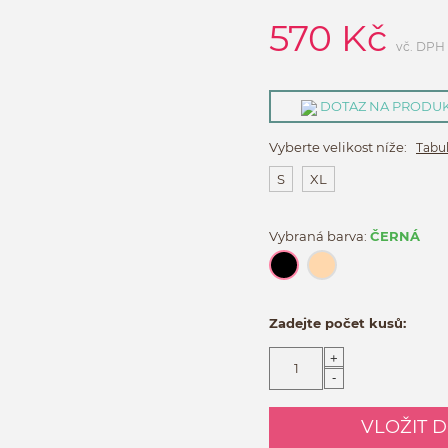
570
Kč
vč. DPH
DOTAZ NA PRODU
Vyberte velikost níže:
Tabul
S
XL
Vybraná barva:
ČERNÁ
Zadejte počet kusů:
+
-
VLOŽIT 