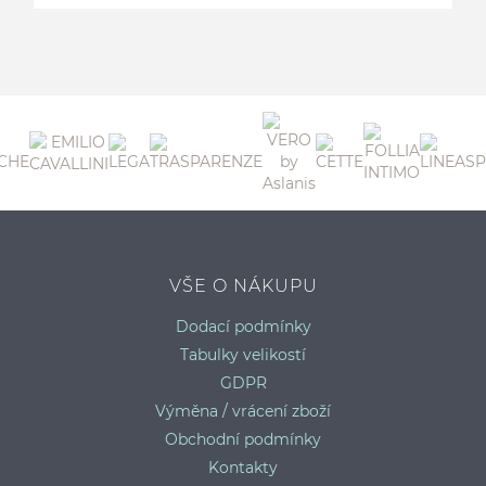
B
VŠE O NÁKUPU
Dodací podmínky
Tabulky velikostí
GDPR
Výměna / vrácení zboží
Obchodní podmínky
Kontakty