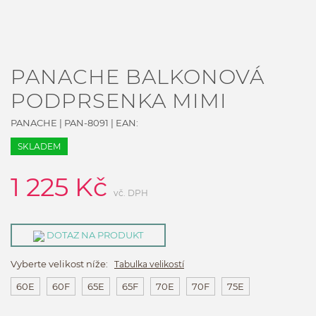
PANACHE BALKONOVÁ
PODPRSENKA MIMI
PANACHE
|
PAN-8091
| EAN:
SKLADEM
1 225
Kč
vč. DPH
DOTAZ NA PRODUKT
Vyberte velikost níže:
Tabulka velikostí
60E
60F
65E
65F
70E
70F
75E