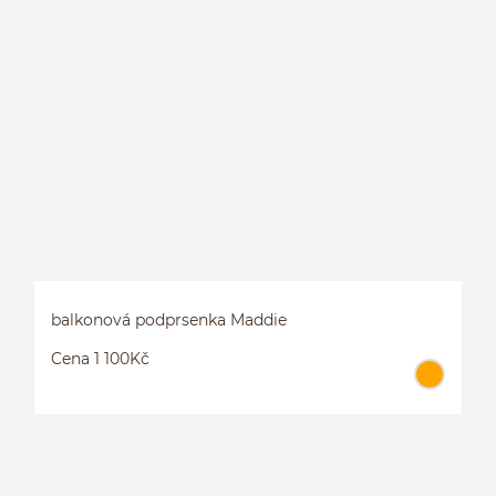
P
P
balkonová podprsenka Maddie
Cena 1 100Kč