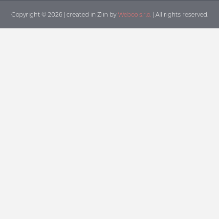
Copyright © 2026 | created in Zlin by
Weboo s.r.o.
| All rights reserved.