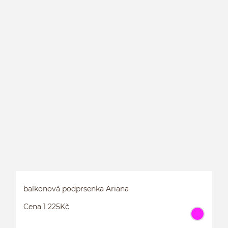
B
balkonová podprsenka Ariana
Cena 1 225Kč