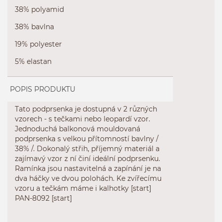
38% polyamid
38% bavlna
19% polyester
5% elastan
POPIS PRODUKTU
Tato podprsenka
je dostupná
v
2
různých
vzorech
-
s
tečkami nebo
leopardí
vzor.
Jednoduchá
balkonová
mouldovaná
podprsenka
s velkou
přítomností
bavlny
/
38
% /
.
Dokonalý
střih
,
příjemný
materiál
a
zajímavý
vzor
z ní činí
ideální
podprsenku
.
Ramínka jsou nastavitelná
a
zapínání
je
na
dva
háčky
ve dvou
polohách
.
Ke
zvířecímu
vzoru
a
tečkám
máme
i
kalhotky
[start]
PAN-
8092
[start]