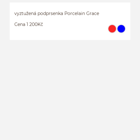
vyztužená podprsenka Porcelain Grace
Cena 1 200Kč
V