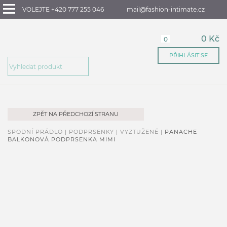
VOLEJTE +420 777 255 046
mail@fashion-intimate.cz
0 Kč
0
PŘIHLÁSIT SE
ZPĚT NA PŘEDCHOZÍ STRANU
SPODNÍ PRÁDLO |
PODPRSENKY |
VYZTUŽENÉ |
PANACHE
BALKONOVÁ PODPRSENKA MIMI