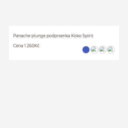
Panache plunge podprsenka Koko Spirit
Cena 1 260Kč
P