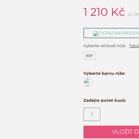
1 210
Kč
vč. D
DOTAZ NA PRODU
Vyberte velikost níže:
Tabul
85F
Vyberte barvu níže:
Zadejte počet kusů:
VLOŽIT 