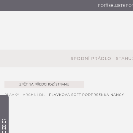
POTŘEBUJETE PO
SPODNÍ PRÁDLO
STAHUJ
ZPĚT NA PŘEDCHOZÍ STRANU
PLAVKY |
VRCHNÍ DÍL |
PLAVKOVÁ SOFT PODPRSENKA NANCY