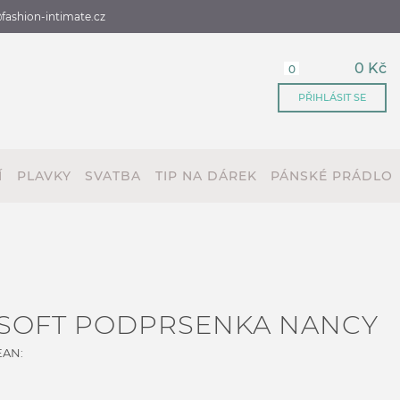
fashion-intimate.cz
0 Kč
0
PŘIHLÁSIT SE
Í
PLAVKY
SVATBA
TIP NA DÁREK
PÁNSKÉ PRÁDLO
 SOFT PODPRSENKA NANCY
EAN: