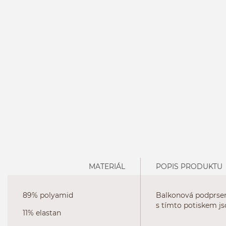
MATERIÁL
POPIS PRODUKTU
89% polyamid
Balkonová podprsen
s tímto potiskem j
11% elastan