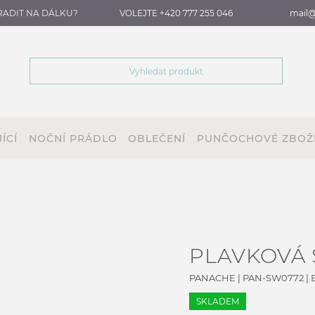
RADIT NA DÁLKU?
VOLEJTE +420 777 255 046
mail@
ÍCÍ
NOČNÍ PRÁDLO
OBLEČENÍ
PUNČOCHOVÉ ZBOŽ
PLAVKOVÁ
PANACHE
|
PAN-SW0772
| 
SKLADEM