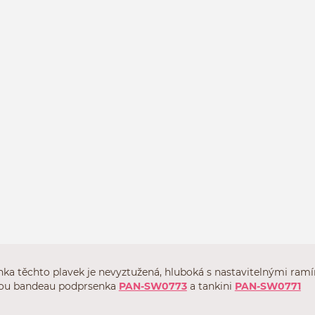
ka těchto plavek je nevyztužená, hluboká s nastavitelnými ram
sou bandeau podprsenka
PAN-SW0773
a tankini
PAN-SW0771