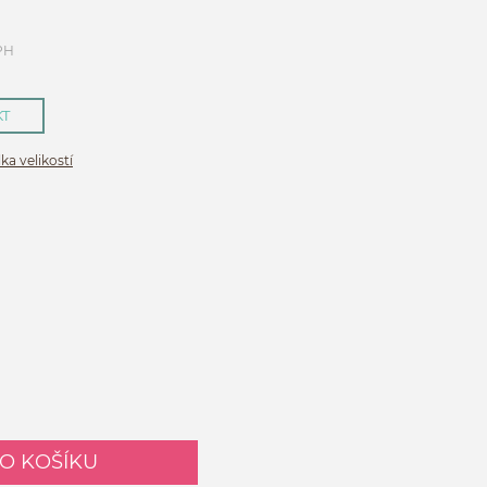
PH
KT
ka velikostí
DO KOŠÍKU