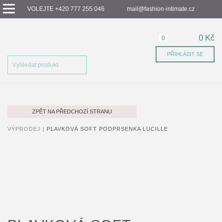
VOLEJTE +420 777 255 046
mail@fashion-intimate.cz
0 Kč
0
PŘIHLÁSIT SE
ZPĚT NA PŘEDCHOZÍ STRANU
VÝPRODEJ |
PLAVKOVÁ SOFT PODPRSENKA LUCILLE