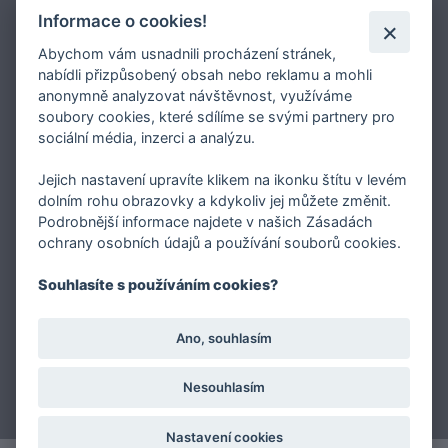
Jaký typ kalhotek je pro vás vhodný?
Informace o cookies!
Nejčastější chyby při výběru prádla
Abychom vám usnadnili procházení stránek,
Typy podprsenek
nabídli přizpůsobený obsah nebo reklamu a mohli
Druhy plavek
anonymně analyzovat návštěvnost, využíváme
Typy punčocháčů
soubory cookies, které sdílíme se svými partnery pro
sociální média, inzerci a analýzu.
Jejich nastavení upravíte klikem na ikonku štítu v levém
dolním rohu obrazovky a kdykoliv jej můžete změnit.
Podrobnější informace najdete v našich Zásadách
O FASHION INTIMATE
ochrany osobních údajů a používání souborů cookies.
Internetový obchod FASHION INTIMATE je specialista /nejen / na
Souhlasíte s používáním cookies?
okrajové velikosti podprsenek a prádla vůbec. Prodává značkové
prádlo a luxusní punčochové zboží těchto značek: Luna, Emilio
Ano, souhlasím
Cavallini, Panache, Trasparenze, Shirley of Hollywood a Vero by
Aslanis
Nesouhlasím
Nastavení cookies