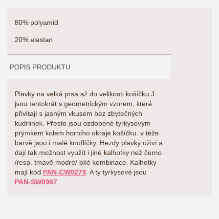
80% polyamid
20% elastan
POPIS PRODUKTU
Plavky na velká prsa až do velikosti košíčku J
jsou tentokrát s geometrickým vzorem, které
přivítají s jasným vkusem bez zbytečných
kudrlinek. Přesto jsou ozdobené tyrkysovým
prýmkem kolem horního okraje košíčku. v téže
barvě jsou i malé knoflíčky. Hezdy plavky oživí a
dají tak možnost využít i jiné kalhotky než černo
/resp. tmavě modré/ bílé kombinace. Kalhotky
mají kód
PAN-CW0279
. A ty tyrkysové jsou
PAN-SW0967
.