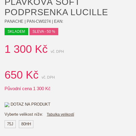
PLAVKOVÁ SOFT
PODPRSENKA LUCILLE
PANACHE
|
PAN-CW0274
| EAN:
SKLADEM
SLEVA - 50 %
1 300
Kč
vč. DPH
650
Kč
vč. DPH
Původní cena
1 300
Kč
DOTAZ NA PRODUKT
Vyberte velikost níže:
Tabulka velikostí
75J
80HH